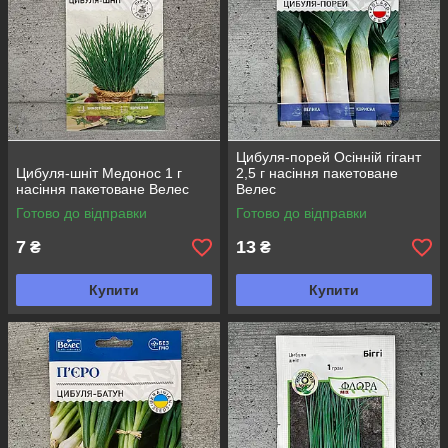
Цибуля-порей Осінній гігант
Цибуля-шніт Медонос 1 г
2,5 г насіння пакетоване
насіння пакетоване Велес
Велес
Готово до відправки
Готово до відправки
7
13
₴
₴
Купити
Купити