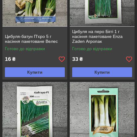
Цибуля на перо Біггі 1 г
Цибуля-батун П'єро 5 г
насіння пакетоване Enza
насіння пакетоване Велес
Zaden Агропак
Готово до відправки
Готово до відправки
16
33
₴
₴
Купити
Купити