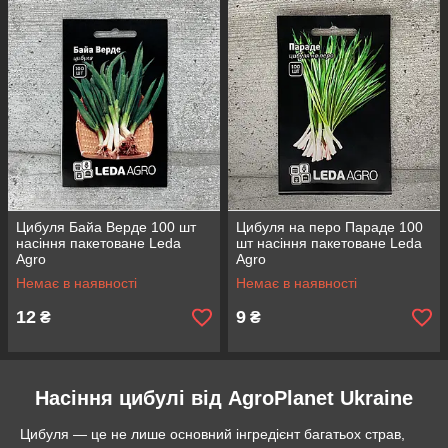
Цибуля Байа Верде 100 шт
Цибуля на перо Параде 100
насіння пакетоване Leda
шт насіння пакетоване Leda
Agro
Agro
Немає в наявності
Немає в наявності
12
9
₴
₴
Насіння цибулі від AgroPlanet Ukraine
Цибуля — це не лише основний інгредієнт багатьох страв,