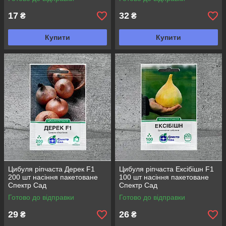
17
32
₴
₴
Купити
Купити
Цибуля ріпчаста Дерек F1
Цибуля ріпчаста Ексібішн F1
200 шт насіння пакетоване
100 шт насіння пакетоване
Спектр Сад
Спектр Сад
Готово до відправки
Готово до відправки
29
26
₴
₴