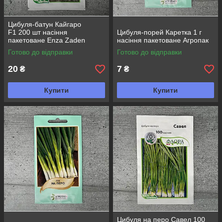
Цибуля-батун Кайгаро
F1 200 шт насіння
Цибуля-порей Каретка 1 г
пакетоване Enza Zaden
насіння пакетоване Агропак
Агропак
Готово до відправки
Готово до відправки
20
7
₴
₴
Купити
Купити
Цибуля на перо Савел 100