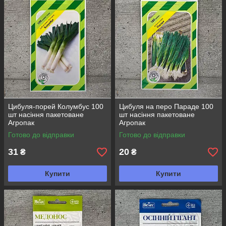
вважається символом кохання та пристрасті. Інтернет-
магазин АgroPlanet Ukraine запрошує зануритися в світ
цибулі, де традиційні смаки та унікальні сорти зустрічаються з
найсучаснішими технологіями вирощування.
Цибуля-порей Колумбус 100
Цибуля на перо Параде 100
шт насіння пакетоване
шт насіння пакетоване
Агропак
Агропак
Готово до відправки
Готово до відправки
31
20
₴
₴
Купити
Купити