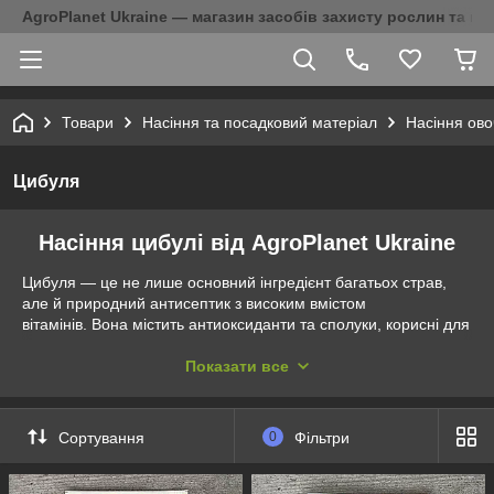
AgroPlanet Ukraine — магазин засобів захисту рослин та на
Товари
Насіння та посадковий матеріал
Насіння ово
Цибуля
Насіння цибулі від AgroPlanet Ukraine
Цибуля — це не лише основний інгредієнт багатьох страв,
але й природний антисептик з високим вмістом
вітамінів. Вона містить антиоксиданти та сполуки, корисні для
підтримання імунітету та загалом для здоров'я. Споживання
сирої цибулі може бути корисним, оскільки це допомагає
Показати все
зберегти всі корисні речовини, включаючи вітаміни
та мінерали.
Сортування
0
Фільтри
У багатьох культурах цибуля вважається символом довголіття
та вдячності. Вона не лише відзначається смаком у стравах,
але й надає їм особливий сенс. У деяких культурах цибуля