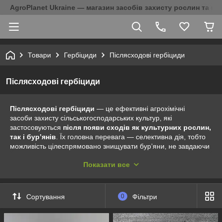
AgroPlanet Ukraine — магазин засобів захисту рослин та на
Товари
Гербіциди
Післясходові гербіциди
Післясходові гербіциди
Післясходові гербіциди
— це ефективні агрохімічні
засоби захисту сільськогосподарських культур, які
застосовуються
після появи сходів як культурних рослин,
так і бур’янів
. Їх головна перевага — селективна дія, тобто
можливість цілеспрямовано знищувати бур’яни, не завдаючи
шкоди посівам. Завдяки цьому фермер або садівник
Показати все
може визначити точний тип бур’яну, обрати оптимальний
гербіцид, і максимально ефективно обробити
посіви. Післясходові гербіциди використовуються на багатьох
етапах вегетації і особливо актуальні в період, коли
бур’яни
Сортування
0
Фільтри
вже почали активно розвиватися
, пригнічуючи основні
культури в боротьбі за вологу, світло й поживні речовини.
Застосування таких препаратів дозволяє зупинити розвиток