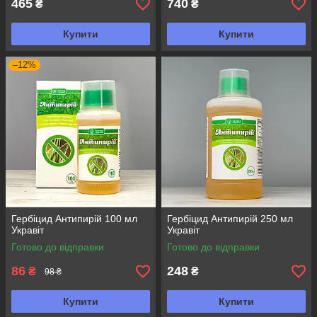
465
740
₴
₴
Купити
Купити
–12%
Гербіцид Антипирій 100 мл
Гербіцид Антипирій 250 мл
Укравіт
Укравіт
Готово до відправки
Готово до відправки
86
248
₴
₴
98 ₴
Купити
Купити