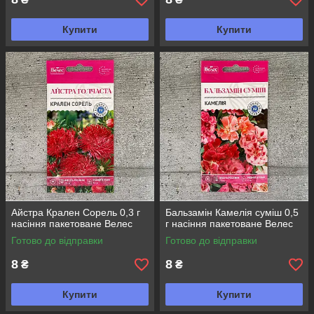
Купити
Купити
Айстра Крален Сорель 0,3 г
Бальзамін Камелія суміш 0,5
насіння пакетоване Велес
г насіння пакетоване Велес
Готово до відправки
Готово до відправки
8
8
₴
₴
Купити
Купити