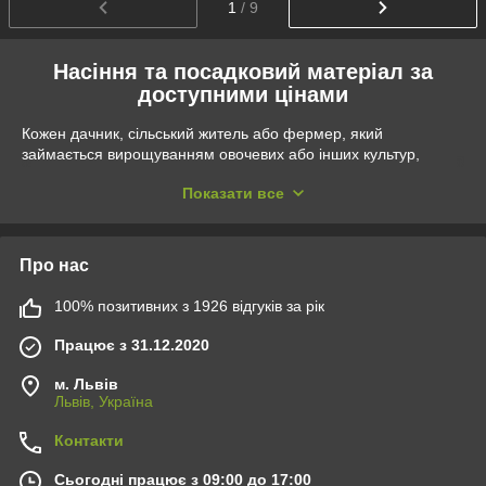
1
/ 9
Насіння та посадковий матеріал за
доступними цінами
Кожен дачник, сільський житель або фермер, який
займається вирощуванням овочевих або інших культур,
звичайно, хоче отримати в результаті рясний урожай, плоди з
Показати все
відмінними візуальними та смаковими характеристиками. І це
цілком реально! Достатньо лише придбати якісний
посадковий матеріал, який можна легко зробити в інтернет-
магазині
AgroPlanet Ukraine
. У нас є все, що може стати в
Про нас
нагоді для отримання очікуваного врожаю, і навіть більше!
100% позитивних з 1926 відгуків за рік
Пропонуємо широкий вибір насіння квітів, овочів, фруктів та
інших рослин. Весь наш посадковий матеріал відібраний з
Працює з 31.12.2020
увагою до якості та відповідності вимогам з росту рослин. Ми
дбайливо контролюємо зберігання нашого насіння та
м. Львів
посадкового матеріалу, щоб забезпечити його відповідність
Львів, Україна
стандартам та вимогам, завдяки чому вони мають високу
життєздатність та стійкість до небажаних впливів зовнішнього
Контакти
середовища.
Яке насіння є в продажі?
Сьогодні працює з 09:00 до 17:00