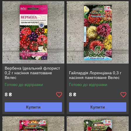
Вербена Ідеальний флорист
0,2 г насіння пакетоване
Гайлардія Лоренціана 0,3 г
Велес
насіння пакетоване Велес
Готово до відправки
Готово до відправки
8
8
₴
₴
Купити
Купити