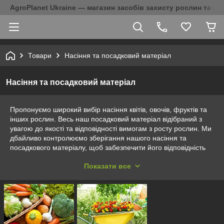
AgroPlanet Ukraine — магазин засобів захисту рослин та на
Товари
Насіння та посадковий матеріал
Насіння та посадковий матеріал
Пропонуємо широкий вибір насіння квітів, овочів, фруктів та
інших рослин. Весь наш посадковий матеріал відібраний з
увагою до якості та відповідності вимогам з росту рослин. Ми
дбайливо контролюємо зберігання нашого насіння та
посадкового матеріалу, щоб забезпечити його відповідність
стандартам та вимогам, завдяки чому вони мають високу
Показати все
життєздатність та стійкість до небажаних впливів зовнішнього
середовища.
Насіння можна придбати в різних форматах та упаковках, що
відповідатиме вашим потребам. У нас ви знайдете
сертифіковане насіння виробників Syngenta, Enza Zaden,
Bejo, Clause, Roltico, Агропак, Leda Agro та Велес.