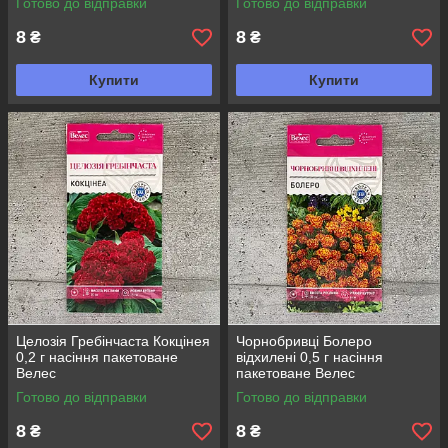
Готово до відправки
Готово до відправки
8
8
₴
₴
Купити
Купити
Целозія Гребінчаста Кокцінея
Чорнобривці Болеро
0,2 г насіння пакетоване
відхилені 0,5 г насіння
Велес
пакетоване Велес
Готово до відправки
Готово до відправки
8
8
₴
₴