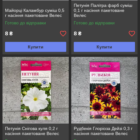
Петунія Палітра фарб суміш
Майорці Каламбур суміш 0,5
0,1 г насіння пакетоване
г насіння пакетоване Велес
Велес
Готово до відправки
Готово до відправки
8
8
₴
₴
Купити
Купити
Петунія Снігова куля 0,2 г
Рудбекія Глоріоза Дейзі 0,3 г
насіння пакетоване Велес
насіння пакетоване Велес