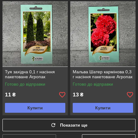
Туя західна 0,1 г насіння
Мальва Шатер кармінова 0,3
пакетоване Агропак
г насіння пакетоване Агропак
Готово до відправки
Готово до відправки
11
13
₴
₴
Купити
Купити
Показати ще