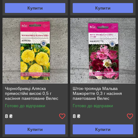
Купити
Купити
Чорнобривці Аляска
Шток-троянда Мальва
прямостійкі високі 0,5 г
Мажоретте 0,3 г насіння
насіння пакетоване Велес
пакетоване Велес
Готово до відправки
Готово до відправки
8
8
₴
₴
Купити
Купити