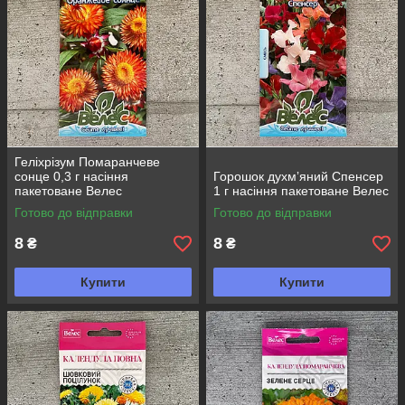
Геліхрізум Помаранчеве
сонце 0,3 г насіння
Горошок духмʼяний Спенсер
пакетоване Велес
1 г насіння пакетоване Велес
Готово до відправки
Готово до відправки
8
8
₴
₴
Купити
Купити