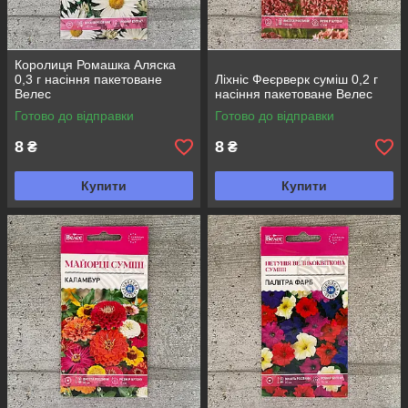
Королиця Ромашка Аляска
0,3 г насіння пакетоване
Ліхніс Феєрверк суміш 0,2 г
Велес
насіння пакетоване Велес
Готово до відправки
Готово до відправки
8
8
₴
₴
Купити
Купити