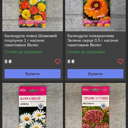
Календула повна Шовковий
Календула помаранчева
поцілунок 1 г насіння
Зелене серце 0,5 г насіння
пакетоване Велес
пакетоване Велес
Готово до відправки
Готово до відправки
8
8
₴
₴
Купити
Купити