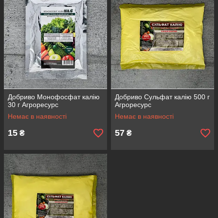
Добриво Монофосфат калію
Добриво Сульфат калію 500 г
30 г Агроресурс
Агроресурс
Немає в наявності
Немає в наявності
15
57
₴
₴