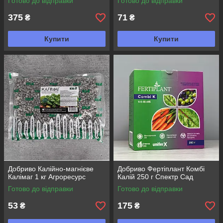
Готово до відправки
Готово до відправки
375
71
₴
₴
Купити
Купити
Добриво Калійно-магнієве
Добриво Фертіплант Комбі
Калімаг 1 кг Агроресурс
Калій 250 г Спектр Сад
Готово до відправки
Готово до відправки
53
175
₴
₴