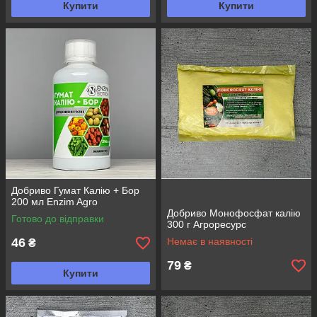
Купити
Купити
Добриво Гумат Калію + Бор
200 мл Enzim Agro
Добриво Монофосфат калію
Готово до відправки
300 г Агроресурс
46
Немає в наявності
₴
79
₴
Купити