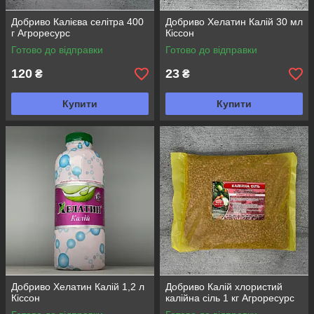
Добриво Калієва селітра 400
Добриво Хелатин Калій 30 мл
г Агроресурс
Кіссон
Готово до відправки
Готово до відправки
120
23
₴
₴
Купити
Купити
Добриво Хелатин Калій 1,2 л
Добриво Калій хлористий
Кіссон
калійна сіль 1 кг Агроресурс