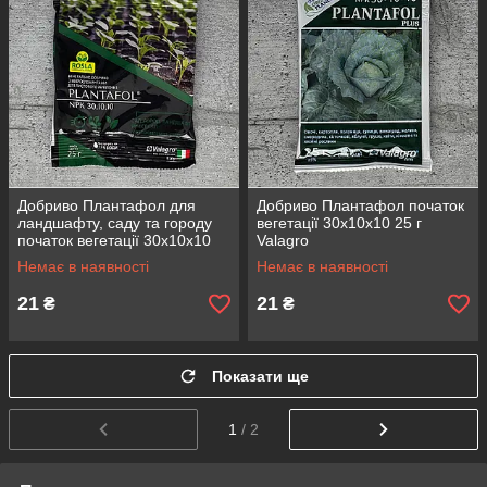
Добриво Плантафол для
Добриво Плантафол початок
ландшафту, саду та городу
вегетації 30х10х10 25 г
початок вегетації 30х10х10
Valagro
25 г Rosla
Немає в наявності
Немає в наявності
21
21
₴
₴
Показати ще
1
/ 2