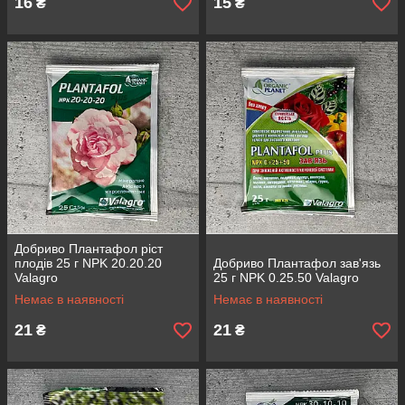
16
15
₴
₴
Добриво Плантафол ріст
плодів 25 г NPK 20.20.20
Добриво Плантафол зав'язь
Valagro
25 г NPK 0.25.50 Valagro
Немає в наявності
Немає в наявності
21
21
₴
₴