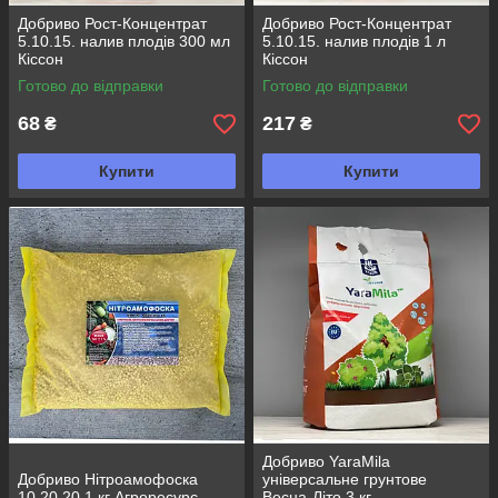
Добриво Рост-Концентрат
Добриво Рост-Концентрат
5.10.15. налив плодів 300 мл
5.10.15. налив плодів 1 л
Кіссон
Кіссон
Готово до відправки
Готово до відправки
68
217
₴
₴
Купити
Купити
Добриво YaraMila
Добриво Нітроамофоска
універсальне грунтове
10.20.20 1 кг Агроресурс
Весна-Літо 3 кг