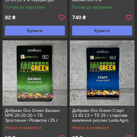
Готово до відправки
Готово до відправки
82
740
₴
₴
Купити
Купити
Добриво Gro Green Баланс
Добриво Gro Green Старт
NPK 20-20-20 + ТЕ
13.40.13 + TE 25 г стартове
Зростання і Розвиток і 25 г
живлення рослин Leda Agro
стартове живлення рослин
Немає в наявності
Немає в наявності
Leda Agro