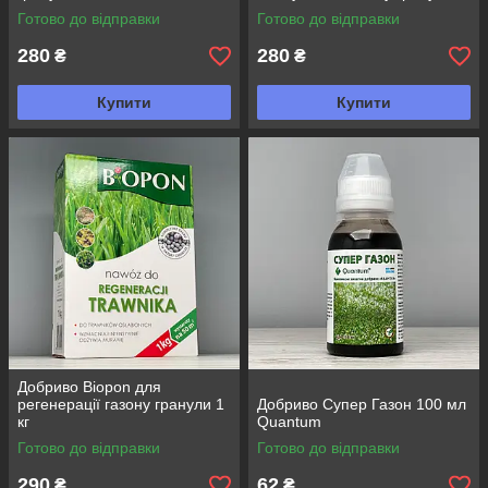
кг
Готово до відправки
Готово до відправки
280
280
₴
₴
Купити
Купити
Добриво Biopon для
регенерації газону гранули 1
Добриво Супер Газон 100 мл
кг
Quantum
Готово до відправки
Готово до відправки
290
62
₴
₴