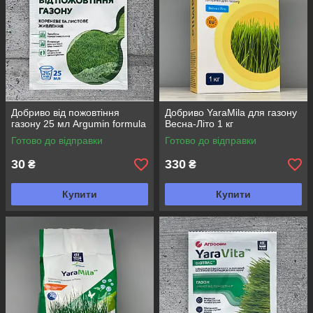
Добриво від пожовтіння
Добриво YaraMila для газону
газону 25 мл Argumin formula
Весна-Літо 1 кг
Готово до відправки
Готово до відправки
30
330
₴
₴
Купити
Купити