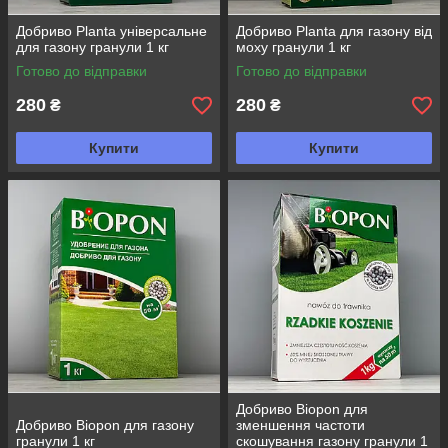
Добриво Planta універсальне
Добриво Planta для газону від
для газону гранули 1 кг
моху гранули 1 кг
Готово до відправки
Готово до відправки
280
280
₴
₴
Купити
Купити
Добриво Biopon для
Добриво Biopon для газону
зменшення частоти
гранули 1 кг
скошування газону гранули 1