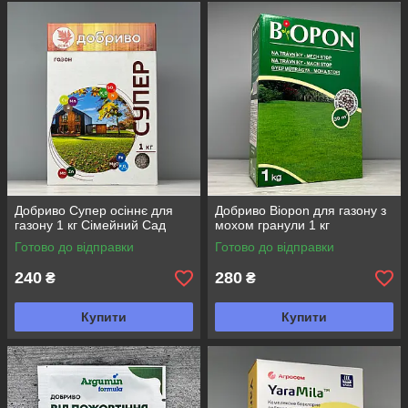
Добриво Супер осіннє для
Добриво Biopon для газону з
газону 1 кг Сімейний Сад
мохом гранули 1 кг
Готово до відправки
Готово до відправки
240
280
₴
₴
Купити
Купити