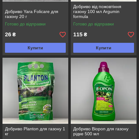
Добриво від пожовтіння
Добриво Yara Folicare для
газону 100 мл Argumin
газону 20 г
formula
Готово до відправки
Готово до відправки
26
115
₴
₴
Купити
Купити
Добриво Planton для газону 1
Добриво Biopon для газону
кг
рідке 500 мл