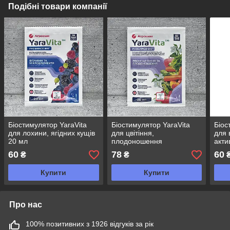
Подібні товари компанії
Біостимулятор YaraVita
Біостимулятор YaraVita
Біос
для лохини, ягідних кущів
для цвітіння,
для 
20 мл
плодоношення
акти
овочевих,фруктових,
фрук
60
78
60
₴
₴
ягідних рослин 25 мл
Купити
Купити
Про нас
100% позитивних з 1926 відгуків за рік