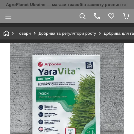
AgroPlanet Ukraine — магазин засобів захисту рослин та на
Товари
Добрива та регулятори росту
Добрива для г