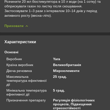
Розчинити 20 мл біостимулятора в 10 л води (на 1 сотку) та
обприскувати газон по листку після скошування.
Застосовувати 1–3 рази з інтервалом 10–14 днів у період
активного росту (весна–літо).
Приховати
Характеристики
Основні
Виробник
Yara
Країна виробник
Великобританія
Діюча речовина
Мікроелементи
Максимальна
25 град.
температура ефективної
дії
Мінімальна температура
5 град.
ефективної дії
Призначення препарату
Регуляція фізіологічних
процесів, Підвищення
стресостійкості