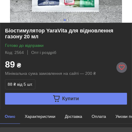
Біостимулятор YaraVita для відновлення
газону 20 мл
Готово до відправки
Код: 2564
Опт і роздріб
89
₴
Мінімальна сума замовлення на сайті — 200 ₴
88 ₴
від 5 шт.
Купити
Опис
Характеристики
Доставка
Оплата
Умови п