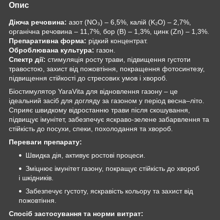
Опис
Діюча речовина:
азот (NO₃) – 6,5%, калій (K₂O) – 2,7%,
органічна речовина – 11,7%, бор (B) – 1,3%, цинк (Zn) – 1,3%.
Препаративна форма:
рідкий концентрат.
Оброблювана культура:
газон.
Спектр дії:
стимуляція росту трави, підвищення густоти
травостою, захист від пожовтіння, покращення фотосинтезу,
підвищення стійкості до стресових умов і хвороб.
Біостимулятор YaraVita для відновлення газону – це
ідеальний засіб для догляду за газоном у період весна–літо.
Сприяє швидкому відростанню трави після скошування,
підвищує імунітет, забезпечує яскраво-зелене забарвлення та
стійкість до посухи, спеки, похолодання та хвороб.
Переваги препарату:
Швидка дія, активує ростові процеси.
Зміцнює імунітет газону, покращує стійкість до хвороб
і шкідників.
Забезпечує густоту, яскравість кольору та захист від
пожовтіння.
Спосіб застосування та норми витрат: