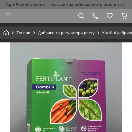
AgroPlanet Ukraine — магазин засобів захисту рослин та на
Товари
Добрива та регулятори росту
Калійні добрив