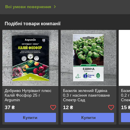
Всі умови повернення
Подібні товари компанії
Добриво Нутрівант плюс
Базилік зелений Едвіна
Бази
Калій Фосфор 25 г
0,3 г насіння пакетоване
0,2 
Argumin
Спектр Сад
Спек
37
12
15
₴
₴
Купити
Купити