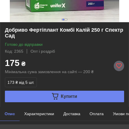
Добриво Фертіплант Комбі Калій 250 г Спектр
Сад
Готово до відправки
Код: 2365
Опт і роздріб
175
₴
Мінімальна сума замовлення на сайті — 200 ₴
173 ₴
від 5 шт.
Купити
Опис
Характеристики
Доставка
Оплата
Умови п