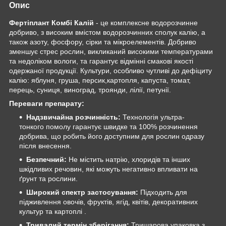
Опис
Фертіплант Комбі Калій
- це комплексне водорозчинне
добриво, з високим вмістом водорозчинних сполук калію, а
також азоту, фосфору, сірки та мікроелементів. Добриво
зменшує стрес рослин, викликаний високими температурами
та недоліком вологи, та гарантує відмінні смакові якості
одержаної продукції. Культури, особливо чутливі до дефіциту
калію: яблуня, груша, персик,картопля, капуста, томат,
перець, суниця, виноград, троянди, лілії, петунії.
Переваги препарату:
Надзвичайна розчинність:
Технологія ультра-
тонкого помолу гарантує швидке та 100% розчинення
добрива, що робить його доступним для рослин одразу
після внесення.
Безпечний:
Не містить натрію, хлоридів та інших
шкідливих речовин, які можуть негативно впливати на
ґрунт та рослини.
Широкий спектр застосування:
Підходить для
підживлення овочів, фруктів, ягід, квітів, декоративних
культур та картоплі .
Тривалий термін зберігання:
Тришарова упаковка з