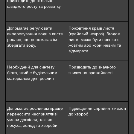
призводить до їх більш
швидкого росту та розвитку.
Допомагає регулювати
Пожовтіння країв листя
випаровування води з листя
(крайовий некроз). Згодом
рослин, що допомагає їм
листя може бути повністю
зберігати воду.
жовтим або коричневим та
відмирати.
Необхідний для синтезу
Призводить до значного
білка, який є будівельним
зниження врожайності.
матеріалом для рослин
Допомагає рослинам краще
Підвищення сприйнятливості
переносити несприятливі
до хвороб
умови довкілля, такі як
посуха, холод та хвороби.