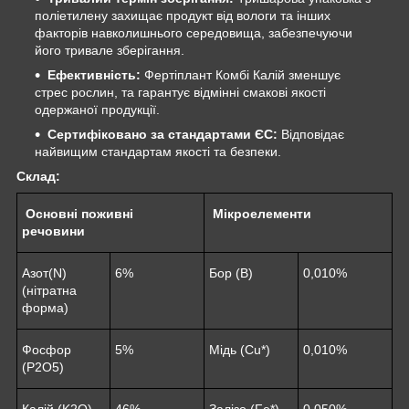
поліетилену захищає продукт від вологи та інших
факторів навколишнього середовища, забезпечуючи
його тривале зберігання.
Ефективність:
Фертіплант Комбі Калій зменшує
стрес рослин, та гарантує відмінні смакові якості
одержаної продукції.
Сертифіковано за стандартами ЄС:
Відповідає
найвищим стандартам якості та безпеки.
Склад
:
Основні поживні
Мікроелементи
речовини
Азот(N)
6%
Бор (B)
0,010%
(нітратна
форма)
Фосфор
5%
Мідь (Cu*)
0,010%
(P2O5)
Калій (K2O)
46%
Залізо (Fe*)
0,050%