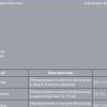
арактеристики
Інформація д
ри)
шах
дії
Фаза внесення
Обприскування по вегетуючій культурі
’яни
0,5*–1,0
(у фазі 2–4 листки у бур’янів)
Обприскування по вегетуючій культурі
ур’яни
1,0–2,0
(за висоти бур’янів 10–15 см)
Обприскування по вегетуючій культурі
’яни
0,5*–1,0