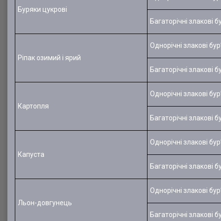
Буряки цукрові
Багаторічні злакові б
Однорічні злакові бур
Ріпак озимий і ярий
Багаторічні злакові б
Однорічні злакові бур
Картопля
Багаторічні злакові б
Однорічні злакові бур
Капуста
Багаторічні злакові б
Однорічні злакові бур
Льон-довгунець
Багаторічні злакові б