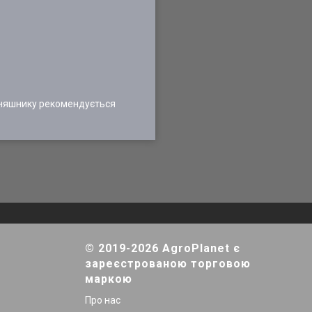
соняшнику рекомендується
© 2019-2026 AgroPlanet є
зареєстрованою торговою
маркою
Про нас