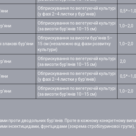
Обприскування по вегетуючій культурі
’яни
0,5*–1,
(у фазі 2–4 листки у бур’янів)
Обприскування по вегетуючій культурі
ур’яни
1,0–2,0
(за висоти бур’янів 10–15 см)
Обприскування за висоти бур’янів 5–
і злакові бур’яни
15 см (незалежно від фази розвитку
1,0–2,0
культури)
Обприскування по вегетуючій культурі
ур’яни
2,0
(за висоти бур’янів 10–15 см)
Обприскування по вегетуючій культурі
’яни
0,5*–1,
(у фазі 2–4 листки у бур’янів)
Обприскування по вегетуючій культурі
ур’яни
1,0–2,0
(за висоти бур’янів 10–15 см)
дами проти дводольних бур’янів. Проте в кожному конкретному випа
ними інсектицидами, фунгіцидами (зокрема стробілуринової групи),