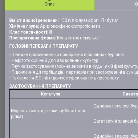
Опис
Х
Вміст діючої речовини:
150 г/л Флуазифоп–П–бутил
Хімічна група:
Арилоксифеноксипропіонати
Клас токсичності:
III
Препаративна форма:
Концентрат емульсії
ГОЛОВНІ ПЕРЕВАГИ ПРЕПАРАТУ
• Швидке проникнення й поширення в рослинах бур’янів
• Нефітотоксичний для дводольних культур
• Гнучке застосування (можна вносити в будь–якій фазі культу
• Підсилення дії гербіцидів–партнерів при застосуванні в сумі
• Технологія ISOlink підсилює ефективність препарату
ЗАСТОСУВАННЯ ПРЕПАРАТУ
Культура
Спектр 
Однорічні злакові бур
Морква, томати, огірки, цибуля (перо,
ріпка)
Багаторічні злакові б
Однорічні злакові бур