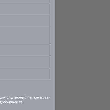
0
0
дку слід перевіряти препарати
 добривами та