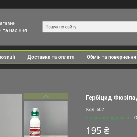
магазин
 та насіння
позиції
Доставка та оплата
Обмін та повернення
Гербіцид Фюзіла
Код:
602
Готово до відправки
О
195 ₴