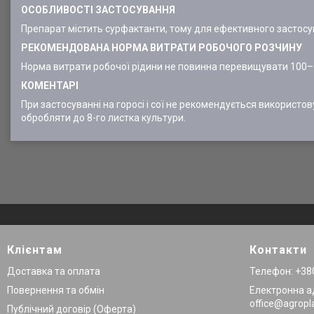
ОСОБЛИВОСТІ ЗАСТОСУВАННЯ
Препарат містить сурфактанти, тому для ефективного застос
РЕКОМЕНДОВАНА НОРМА ВИТРАТИ РОБОЧОГО РОЗЧИНУ
Норма витрати робочої рідини не повинна перевищувати 100–
КОМЕНТАРІ
При застосуванні на горосі і сої не рекомендується використо
обробляти до 8-го листка культури.
Клієнтам
Контакти
Доставка та оплата
Телефон: +380
Повернення та обмін
Електронна а
office@agropl
Публічний договір (Оферта)