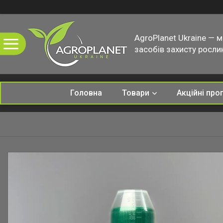
AgroPlanet Ukraine — 
засобів захисту рослин
Головна
Товари
Акційні про