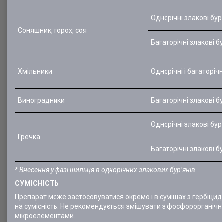
Однорічні злакові бур
Соняшник, горох, соя
Багаторічні злакові б
Хмільники
Однорічні і багаторічн
Виноградники
Багаторічні злакові б
Однорічні злакові бур
Гречка
Багаторічні злакові б
* Внесення у фазі шильця в однорічних злакових бур’янів.
СУМІСНІСТЬ
Препарат може застосовуватися окремо і в сумішах з гербіци
на сумісність. Не рекомендується змішувати з фосфорорганіч
мікроелементами.