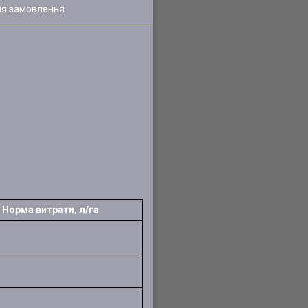
ля замовлення
Норма витрати, л/га