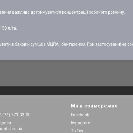
ування важливо дотримуватися концентрації робочого розчину.
150 л/га.
вувати в баковій суміші з МЦПА і бентазоном. При застосуванні на 
Ми в соцмережах
 (73) 773-33-00
Facebook
дреса:
Instagram
anet.com.ua
TikTok