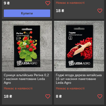
9
Немає в наявності
₴
18
₴
Купити
Суниця альпійська Регіна 0,2
Годжі ягода дереза китайська
г насіння пакетоване Leda
15 шт насіння пакетоване
Agro
Leda Agro
Немає в наявності
Немає в наявності
18
8
₴
₴