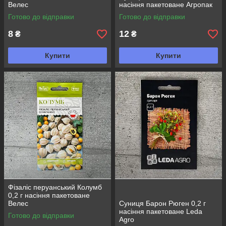
Велес
насіння пакетоване Агропак
Готово до відправки
Готово до відправки
8
12
₴
₴
Купити
Купити
Фізаліс перуанський Колумб
0,2 г насіння пакетоване
Велес
Суниця Барон Рюген 0,2 г
насіння пакетоване Leda
Готово до відправки
Agro