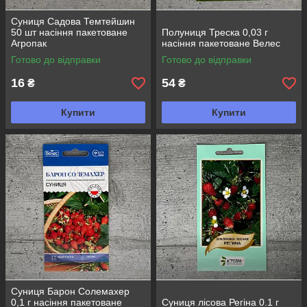
Суниця Садова Темтейшин
50 шт насіння пакетоване
Полуниця Треска 0,03 г
Агропак
насіння пакетоване Велес
Готово до відправки
Готово до відправки
16
54
₴
₴
Купити
Купити
Суниця Барон Солемахер
0,1 г насіння пакетоване
Суниця лісова Регіна 0.1 г