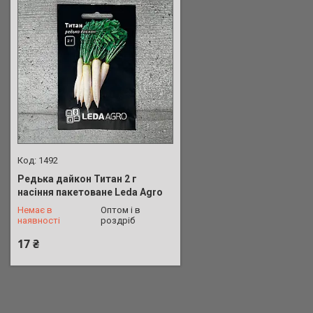
1492
Редька дайкон Титан 2 г
насіння пакетоване Leda Agro
+380 (73) 773-33-00
Немає в
Оптом і в
наявності
роздріб
17 ₴