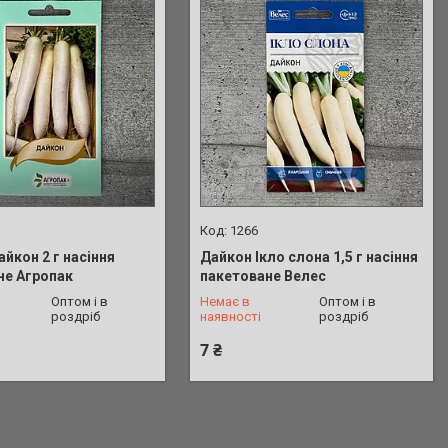
1266
йкон 2 г насіння
Дайкон Ікло слона 1,5 г насіння
не Агропак
пакетоване Велес
 773-33-00
+380 (73) 773-33-00
Оптом і в
Немає в
Оптом і в
роздріб
наявності
роздріб
7 ₴