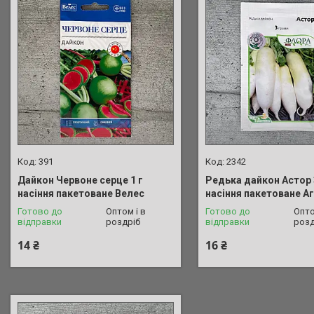
391
2342
Дайкон Червоне серце 1 г
Редька дайкон Астор 
насіння пакетоване Велес
насіння пакетоване А
Готово до
Оптом і в
Готово до
Опто
відправки
роздріб
відправки
розд
14 ₴
16 ₴