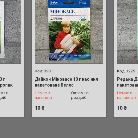
390
1225
3 г
Дайкон Міновасе 10 г насіння
Редька Да
гропак
пакетоване Велес
пакетова
+380 (73) 773-33-00
+380 (73)
м і в
Немає в
Оптом і в
Немає в
ріб
наявності
роздріб
наявності
10 ₴
10 ₴