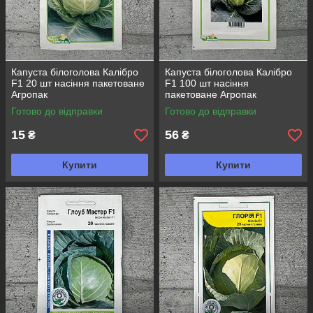
Капуста білоголова Калібро
Капуста білоголова Калібро
F1 20 шт насіння пакетоване
F1 100 шт насіння
Агропак
пакетоване Агропак
Готово до відправки
Готово до відправки
15
56
₴
₴
Купити
Купити