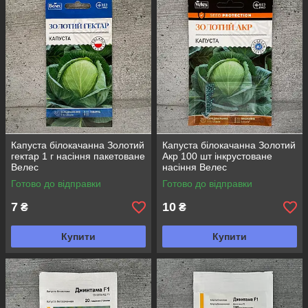
показниками врожайності та вражають вишуканим
смаком. Завдяки їх властивостям вирощування, ви зможете
насолоджуватися стравами з найсвіжішою та найсмачнішою
капустою.
Капуста білокачанна Золотий
Капуста білокачанна Золотий
гектар 1 г насіння пакетоване
Акр 100 шт інкрустоване
Велес
насіння Велес
Готово до відправки
Готово до відправки
7
10
₴
₴
Купити
Купити