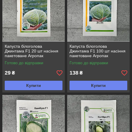
Капуста білоголова
Капуста білоголова
Джинтама F1 20 шт насіння
Джинтама F1 100 шт насіння
пакетоване Агропак
пакетоване Агропак
Готово до відправки
Готово до відправки
29
138
₴
₴
Купити
Купити