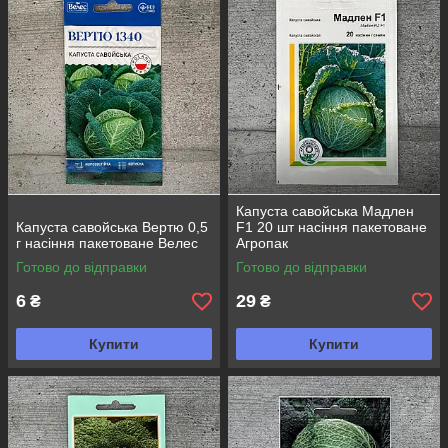
додати елегантності та смаку вашому кулінарному досвіду.
Віддайте перевагу вишуканості вибору - обирайте наші сорти
савойської капусти для вашого неперевершеного смакового
враження!
Капуста савойська Мадлен
Капуста савойська Вертю 0,5
F1 20 шт насіння пакетоване
г насіння пакетоване Велес
Агропак
Готово до відправки
Готово до відправки
6
29
₴
₴
Купити
Купити