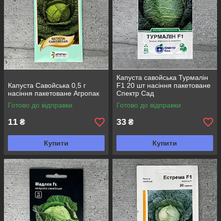
Капуста савойська Турмалін
Капуста Савойська 0,5 г
F1 20 шт насіння пакетоване
насіння пакетоване Агропак
Спектр Сад
Готово до відправки
Готово до відправки
11
33
₴
₴
Купити
Купити