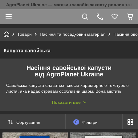
AgroPlanet Ukraine — магазин засобів захисту рослин та на
Товари
Насіння та посадковий матеріал
Насіння ово
Капуста савойська
Насіння савойської капусти
від AgroPlanet Ukraine
Савойська капуста славиться своєю характерною текстурою
листя, яка надає стравам особливий шарм. Вона містить
велику кількість вітамінів та мінералів, корисних для здоров'я.
Показати все
В асортименті інтернет-магазину АgroPlanet Ukraine ви
знайдете найкращі сорти савойської капусти, які вражають
своїм вишуканим смаком та неповторною текстурою.
Сортування
0
Фільтри
Обирайте між сортами, такими як Естрема, Мадлен та
Вертю, кожен з яких вирізняється своєю унікальною
якістю. Оберіть наші сорти савойської капусти для того, щоб