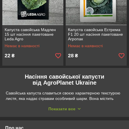
Капуста савойська Мадлен
Капуста савойська Естрема
15 шт насіння пакетоване
F1 20 шт насіння пакетоване
Leda Agro
Агропак
Немає в наявності
Немає в наявності
22
28
₴
₴
Насіння савойської капусти
від AgroPlanet Ukraine
Савойська капуста славиться своєю характерною текстурою
листя, яка надає стравам особливий шарм. Вона містить
велику кількість вітамінів та мінералів, корисних для здоров'я.
Показати все
В асортименті
інтернет-магазину АgroPlanet Ukraine
ви
знайдете найкращі сорти савойської капусти, які вражають
своїм вишуканим смаком та неповторною текстурою.
Про нас
Обирайте між сортами, такими як Естрема, Мадлен та