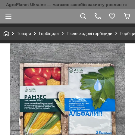
AgroPlanet Ukraine — магазин засобів захисту рослин та на
Товари
Гербіциди
Післясходові гербіциди
Гербіци