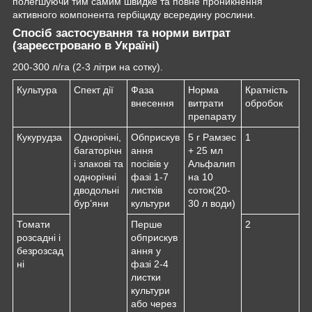
полегшуючи тим самим швидке та повне проникнення
активного компонента гербіциду всередину рослини.
Спосіб застосування та норми витрат
(зареєстровано в Україні)
200-300 л/га (2-3 літри на сотку).
Культура
Спект дії
Фаза
Норма
Кратність
внесення
витрати
обробок
препарату
Кукурудза
Однорічні,
Обприскув
5 г Рамзес
1
багаторічн
ання
+ 25 мл
і злакові та
посівів у
Альфалип
однорічні
фазі 1-7
на 10
дводольні
листків
соток(20-
бур’яни
культури
30 л води)
Томати
Перше
2
розсадні і
обприскув
безрозсад
ання у
ні
фазі 2-4
листки
культури
або через