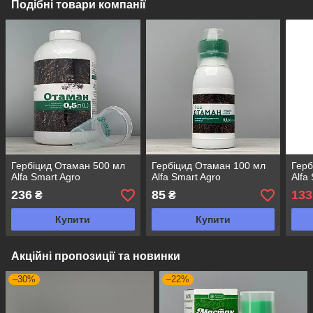
Подібні товари компанії
Гербіцид Отаман 500 мл
Гербіцид Отаман 100 мл
Герб
Alfa Smart Agro
Alfa Smart Agro
Alfa
236
85
133
₴
₴
Купити
Купити
Акційні пропозиції та новинки
–30%
–22%