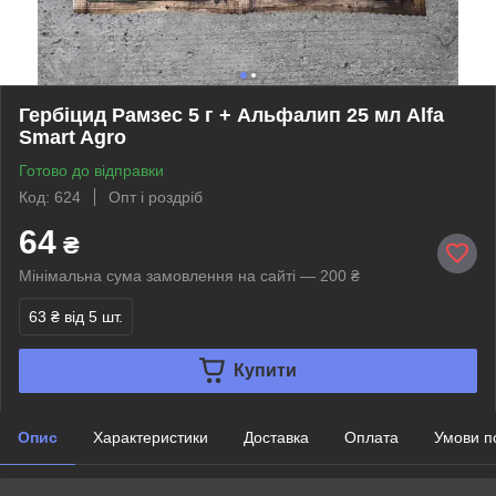
Гербіцид Рамзес 5 г + Альфалип 25 мл Alfa
Smart Agro
Готово до відправки
Код: 624
Опт і роздріб
64
₴
Мінімальна сума замовлення на сайті — 200 ₴
63 ₴
від 5 шт.
Купити
Опис
Характеристики
Доставка
Оплата
Умови п