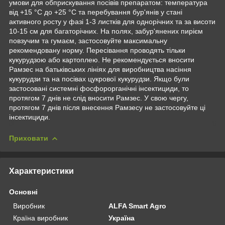
умови для обприскування посівів препаратом: температура
від +15 °С до +25 °С та перебування бур'янів у стані
активного росту у фазі 1-3 листків для однорічних та за висоти
10-15 см для багаторічних. На полях, забур'янених пирієм
повзучим та гумаєм, застосовуйте максимальну
рекомендовану норму. Пересівання проводять тільки
кукурудзою або картоплею. Не рекомендується вносити
Рамзес на батьківських лініях для виробництва насіння
кукурудзи та на посівах цукрової кукурудзи. Якщо були
застосовані системні фосфорорганічні інсектициди, то
протягом 7 днів не слід вносити Рамзес. У свою чергу,
протягом 7 днів після внесення Рамзесу не застосовуйте ці
інсектициди.
Приховати
Характеристики
Основні
Виробник
ALFA Smart Agro
Країна виробник
Україна