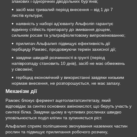
злакових і однорічних дводольних бур’янів;
засіб має тривалий період внесення – від 1 до 7
листів культури;
наявність у наборі ад'юванту Альфоліп гарантує
відмінну стійкість препарату до змивання дощем,
сильним росам та ультрафіолетовому випромінюванню;
прилипач Альфалип підвищує ефективність дії
гербіциду Рамзес, продовжуючи термін захисної дії;
завдяки швидкій розчинності в грунті (період
напіврозпаду становить 10 днів), засіб не має обмежень
у сівозміні;
гербіцид економічний у використанні завдяки низьким
нормам внесення, не розпорошується, не має запаху.
Механізм дії
Рамзес блокує фермент ацетолактатсинтетазу, який
відповідає за синтез основних амінокислот, що беруть участь у
синтезі білка. Завдяки цьому в чутливих рослинах швидко
уповільнюється поділ клітин та зупиняється ріст.
Альфалип сприяє поліпшенню змочування наземних частин
рослин та підвищує прилипання робочого розчину,