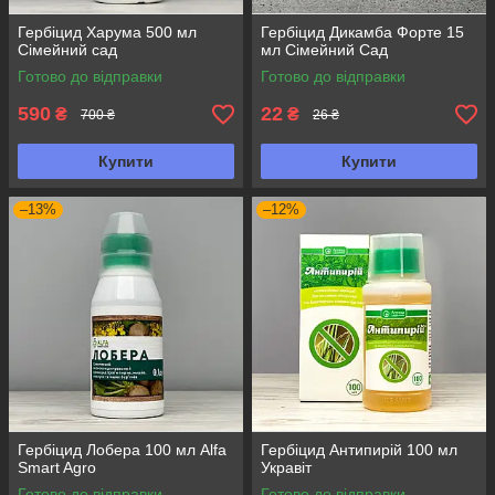
Гербіцид Харума 500 мл
Гербіцид Дикамба Форте 15
Сімейний сад
мл Сімейний Сад
Готово до відправки
Готово до відправки
590
22
₴
₴
700 ₴
26 ₴
Купити
Купити
–13%
–12%
Гербіцид Лобера 100 мл Alfa
Гербіцид Антипирій 100 мл
Smart Agro
Укравіт
Готово до відправки
Готово до відправки