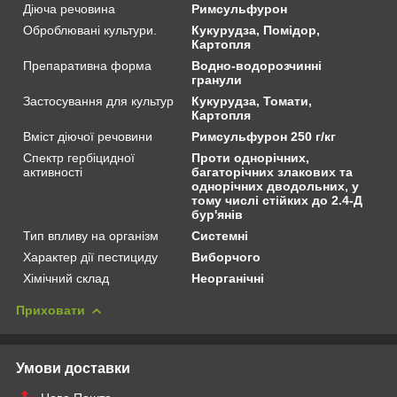
Діюча речовина
Римсульфурон
Оброблювані культури.
Кукурудза, Помідор,
Картопля
Препаративна форма
Водно-водорозчинні
гранули
Застосування для культур
Кукурудза, Томати,
Картопля
Вміст діючої речовини
Римсульфурон 250 г/кг
Спектр гербіцидної
Проти однорічних,
активності
багаторічних злакових та
однорічних дводольних, у
тому числі стійких до 2.4-Д
бур'янів
Тип впливу на організм
Системні
Характер дії пестициду
Виборчого
Хімічний склад
Неорганічні
Приховати
Умови доставки