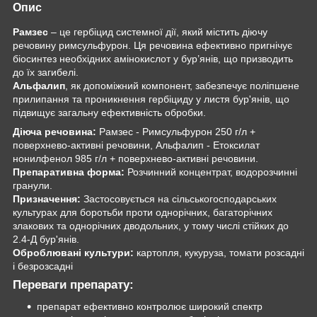
Опис
Рамзес
– це гербіцид системної дії, який містить діючу
речовину римсульфурон. Ця речовина ефективно пригнічує
біосинтез необхідних амінокислот у бур’янів, що призводить
до їх загибелі.
Альфалип
, як допоміжний компонент, забезпечує поліпшене
прилипання та проникнення гербіциду у листя бур'янів, що
підвищує загальну ефективність обробки.
Діюча речовина:
Рамзес - Римсульфурон 250 г/л +
поверхнево-активні речовини, Альфалип - Етоксилат
нонилфенол 985 г/л + поверхнево-активні речовини.
Препаративна форма:
Розчинний концентрат, водорозчинні
гранули.
Призначення:
Застосовується на сільськогосподарських
культурах для боротьби проти однорічних, багаторічних
злакових та однорічних дводольних, у тому числі стійких до
2.4-Д бур'янів.
Оброблювані культури:
картопля, кукуруза, томати розсадні
і безрозсадні
Переваги препарату:
препарат ефективно контролює широкий спектр