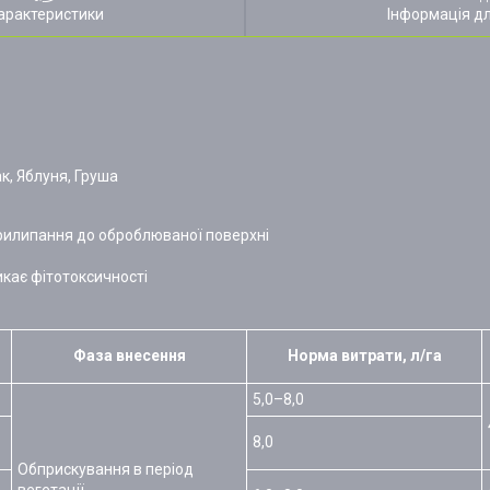
арактеристики
Інформація д
ак, Яблуня, Груша
илипання до оброблюваної поверхні
кає фітотоксичності
Фаза внесення
Норма витрати, л/га
5,0–8,0
8,0
Обприскування в період