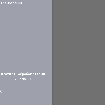
ля замовлення
Кратність обробок / Термін
очікування
4/30