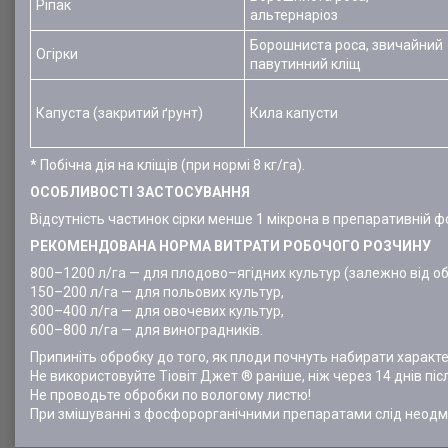
Ріпак
альтернаріоз
Борошниста роса, звичайний
Огірки
павутинний кліщ
Капуста (закритий ґрунт)
Кила капусти
* Побічна дія на кліщів (при нормі 8 кг/га).
ОСОБЛИВОСТІ ЗАСТОСУВАННЯ
Відсутність частинок сірки менше 1 мікрона в препаративній 
РЕКОМЕНДОВАНА НОРМА ВИТРАТИ РОБОЧОГО РОЗЧИНУ
800–1200 л/га — для плодово–ягідних культур (залежно від об
150–200 л/га — для польових культур,
300–400 л/га — для овочевих культур,
600–800 л/га — для виноградників.
Припиніть обробку до того, як плоди почнуть набирати характ
Не використовуйте Тіовіт Джет ® раніше, ніж через 14 днів піс
Не проводьте обробки по вологому листю!
При змішуванні з фосфорорганічними препаратами слід неодмін