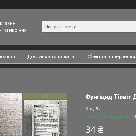
магазин
 та насіння
позиції
Доставка та оплата
Обмін та повернення
Фунгіцид Тіовіт 
Код:
92
Готово до відправки
О
34 ₴