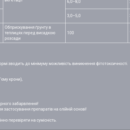
вегетації
6,0–8,0
3,0–5,0
Обприскування ґрунту в
теплицях перед висадкою
100
розсади
формі зводить до мінімуму можливіcть виникнення фітотоксичності.
’єму крони),
ерного забарвлення!
ля застосування препаратів на олійній основі!
но перевіряти на сумісність.