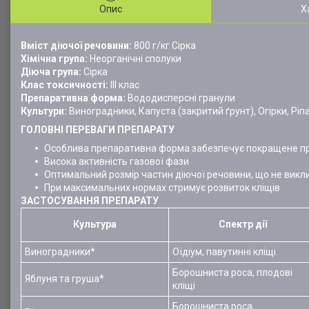
Опис
Х
Вміст діючої речовини:
800 г/кг Сірка
Хімічна група:
Неорганічні сполуки
Діюча група:
Сірка
Клас токсичності:
III клас
Препаративна форма:
Вододисперсні гранули
Культури:
Виноградники, Капуста (закритий ґрунт), Огірки, Ріп
ГОЛОВНІ ПЕРЕВАГИ ПРЕПАРАТУ
Особлива препаративна форма забезпечує покращене пр
Висока активність газової фази
Оптимальний розмір частин діючої речовини, що не викли
При максимальних нормах стримує розвиток кліщів
ЗАСТОСУВАННЯ ПРЕПАРАТУ
Культура
Спектр дії
Виноградники*
Оїдіум, павутинні кліщі
Борошниста роса, плодові
Яблуня та груша*
кліщі
Борошниста роса,