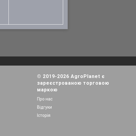
© 2019-2026 AgroPlanet є
зареєстрованою торговою
маркою
Про нас
Відгуки
Історія