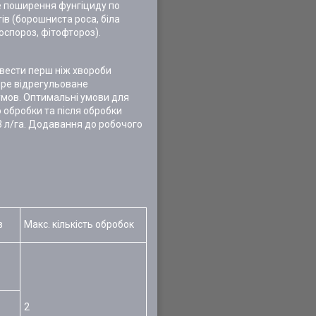
е поширення фунгіциду по
ів (борошниста роса, біла
носпороз, фітофтороз).
овести перш ніж хвороби
бре відрегульоване
 умов. Оптимальні умови для
 обробки та після обробки
3 л/га. Додавання до робочого
в
Макс. кількість обробок
2