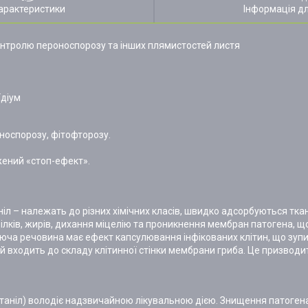
арактеристики
Інформація д
нтролю пероноспорозу та інших плямистостей листя
їдіум
оноспорозу, фітофторозу.
жений «стоп-ефект».
ніл – належать до різних хімічних класів, швидко адсорбуються т
білків, жирів, дихання міцелію та проникнення мембран патогена, щ
іюча речовина має ефект капсулювання інфікованих клітин, що зуп
ий входить до складу клітинної стінки мембрани гриба. Це призводи
аніл) володіє надзвичайною лікувальною дією. Знищення патогена 