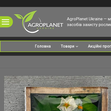
AgroPlanet Ukraine — 
засобів захисту рослин
Головна
Товари
Акційні про