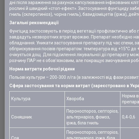
дні після зараження за рахунок капсулювання інфікованих кл
рослині й швидкий «стоп-ефект». Застосування фунгіциду забе
гниль (склеротиніоз), чорна гниль), базидіоміцетів (іржа), дей
Загальні рекомендації
Фунгіцид застосовують в період вегетації профілактично або
завдадуть незворотних втрат врожаю. Препарат необхідно на
обладнання. Уникати застосування препарату під час спеки, за
обприскування посівів препаратом: температура від +15°С до 
очікується дощ. Для підсилення лікувальної дії препарату мо
розчину ПАР не є обов’язковим, але покращує змочування робо
Норма витрати робочої рідини
Польові культури – 200-300 л/га (в залежності від фази розвит
Cфера застосування та норми витрат (зареєстровано в Укра
Норма в
Культура
Хвороба
препарат
Пероноспороз, септоріоз,
Соняшник
альтернаріоз, фомоз,
0,4-0,6
іржа, біла гниль
Пероноспороз, септоріоз,
Соя
альтернаріоз, іржа, біла