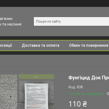
магазин
 та насіння
позиції
Доставка та оплата
Обмін та повернення
Фунгіцид Док Про
Код:
838
Готово до відправки
О
110 ₴