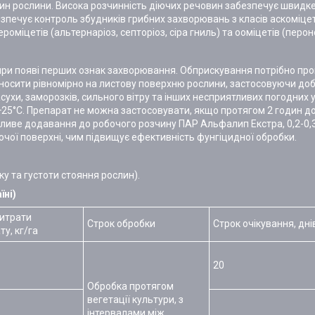
ітин рослини. Висока розчинність діючих речовин забезпечує швидк
зпечує контроль збудників грибних захворювань з класів аскоміцет
тероміцетів (альтернаріоз, септоріоз, сіра гниль) та ооміцетів (перо
 при появі перших ознак захворювання. Обприскування потрібно пр
носити рівномірно на листову поверхню рослини, застосовуючи до
сухи, заморозків, сильного вітру та інших несприятливих погодних
+25°С. Препарат не можна застосовувати, якщо протягом 2 годин до
жливе додавання до робочого розчину ПАР Альфалип Екстра, 0,2-0,
чої поверхні, чим підвищує ефективність фунгіцидної обробки.
ку та густоти стояння рослин).
їні)
итрати
Строк обробки
Строк очікування, дні
у, кг/га
20
Обробка протягом
вегетації культури, з
інтервалами між