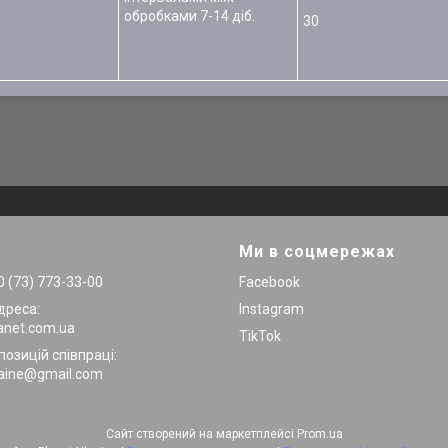
обробками 7-14 діб.
30
Ми в соцмережах
 (73) 773-33-00
Facebook
дреса:
Instagram
anet.com.ua
TikTok
позицій співпраці:
raine@gmail.com
Сайт створений на маркетплейсі
Prom.ua