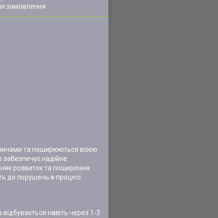
ля замовлення
канинами та поширюються всією
о забезпечує надійне
иняє розвиток та поширення
ть до порушень в процесі
відбувається навіть через 1-3