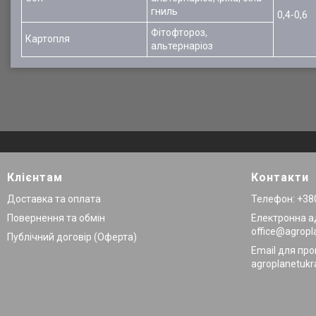
гниль
0,4-0,6
Фітофтороз,
Картопля
альтернаріоз
Клієнтам
Контакти
Доставка та оплата
Телефон: +380
Повернення та обмін
Електронна а
office@agropl
Публічний договір (Оферта)
Email для про
agroplanetuk