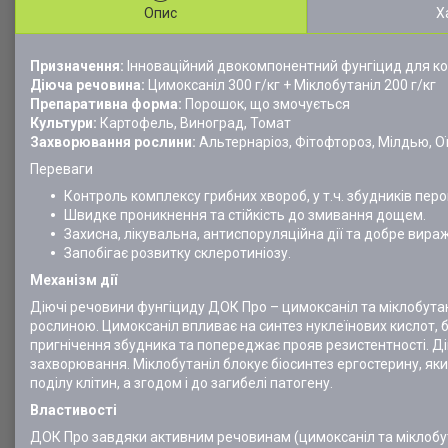
Опис
Х
Призначення:
Інноваційний двокомпонентний фунгіцид для ко
Діюча речовина:
Цимоксаніл 300 г/кг + Міклобутаніл 200 г/кг
Препаративна форма:
Порошок, що змочується
Культури:
Картофель, Виноград, Томат
Захворювання рослини:
Альтернаріоз, Фітофтороз, Мілдью, О
Переваги
Контроль комплексу грибних хвороб, у т.ч. збудників пер
Швидке проникнення та стійкість до змивання дощем.
Захисна, лікувальна, антиспоруляційна дії та добре вира
Запобігає розвитку склеротиніозу.
Механізм дії
Діючі речовини фунгіциду ДОК Про – цимоксаніл та міклобута
рослиною. Цимоксаніл впливає на синтез нуклеїнових кислот, 
пригнічення збудника та попереджає прояв резистентності. Д
захворювання. Міклобутаніл блокує біосинтез ергостерину, як
поділу клітин, а згодом і до загибелі патогену.
Властивості
ДОК Про завдяки активним речовинам (цимоксаніл та міклобут