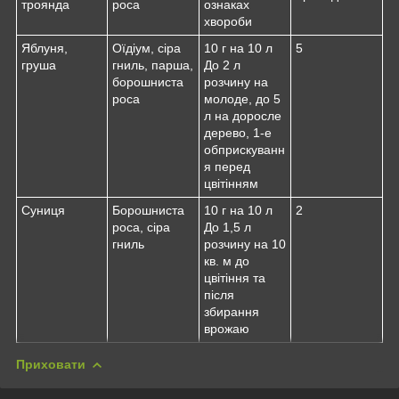
троянда
роса
ознаках
хвороби
Яблуня,
Оїдіум, сіра
10 г на 10 л
5
груша
гниль, парша,
До 2 л
борошниста
розчину на
роса
молоде, до 5
л на доросле
дерево, 1-е
обприскуванн
я перед
цвітінням
Суниця
Борошниста
10 г на 10 л
2
роса, сіра
До 1,5 л
гниль
розчину на 10
кв. м до
цвітіння та
після
збирання
врожаю
Приховати