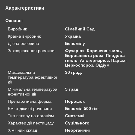
Характеристики
Основні
Виробник
Сімейний Сад
Країна виробник
Україна
Діюча речовина
Беномілу
Захворювання рослини
Фузаріоз, Коренева гниль,
Борошниста роса, Плодова
гниль, Альтернаріоз, Парша,
Церкоспороз, Оїдіум
Максимальна
30 град.
температура ефективної
дії
Мінімальна температура
5 град.
ефективної дії
Препаративна форма
Порошок
Вміст діючої речовини
Беноміл 500 г/кг
Тип впливу на організм
Системні
Характер дії пестициду
Суцільного
Хімічний склад
Неорганічні