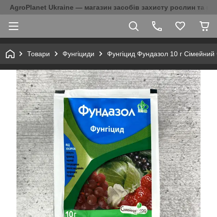
AgroPlanet Ukraine — магазин засобів захисту рослин та на
Товари
Фунгіциди
Фунгіцид Фундазол 10 г Сімейний