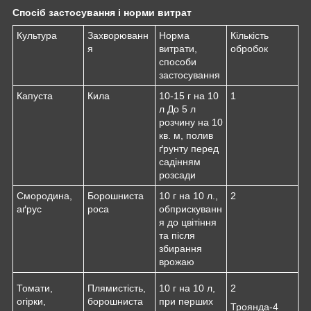
Спосіб застосування і норми витрат
Культура
Захворюванн
Норма
Кількість
я
витрати,
обробок
способи
застосування
Капуста
Кила
10-15 г на 10
1
л До 5 л
розчину на 10
кв. м, полив
ґрунту перед
садінням
розсади
Смородина,
Борошниста
10 г на 10 л.,
2
аґрус
роса
обприскуванн
я до цвітіння
та після
збирання
врожаю
Томати,
Плямистість,
10 г на 10 л,
2
огірки,
борошниста
при перших
Троянда-4