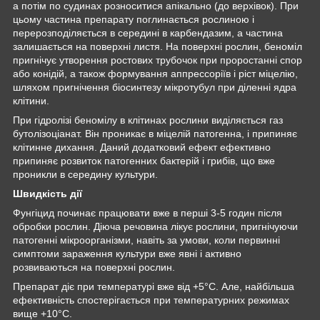
а потім по судинах розноситися апікально (до верхівок). При
цьому частина препарату поглинається рослиною і
перерозподіляється в середині в карбендазим, а частина
залишається на поверхні листя. На поверхні рослин, беноміл
пригнічує утворення ростових трубочок при проростанні спор
або конідій, а також формування аппрессоріїв і ріст міцелію,
шляхом пригнічення біосинтезу мікротубул при діленні ядра
клітини.
При гідролізі беномілу в клітинах рослини виділяється газ
бутолізоціанат. Він проникає в міцелій патогенна, і припиняє
клітинне дихання. Даний додатковий ефект ефективно
припиняє розвиток патогенних бактерій і грибів, що вже
проникли в середину культури.
Швидкість дії
Фунгіцид починає працювати вже в перші 3-5 годин після
обробки рослин. Діюча речовина лікує рослини, пригнічуючи
патогенні мікроорганізми, навіть за умови, коли первинні
симптоми зараження культури вже явні і активно
розвиваються на поверхні рослин.
Препарат діє при температурі вже від +5°С. Але, найбільша
ефективність спостерігається при температурних режимах
вище +10°С.