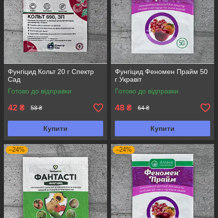
Фунгіцид Кольт 20 г Спектр
Фунгіцид Феномен Прайм 50
Сад
г Укравіт
Готово до відправки
Готово до відправки
42
48
₴
₴
58 ₴
64 ₴
Купити
Купити
–24%
–24%