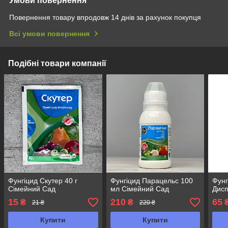
Умови повернення
Повернення товару впродовж 14 днів за рахунок покупця
Всі умови повернення
Подібні товари компанії
Фунгіцид Скутер 40 г
Фунгіцид Парацельс 100
Фунг
Сімейний Сад
мл Сімейний Сад
Дисп
15
210
65
₴
₴
21 ₴
220 ₴
Купити
Купити