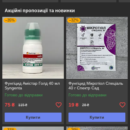
Акційні пропозиції та новинки
–35%
–32%
Фунгіцид Амістар Голд 40 мл
Фунгіцид Мікротіол Спеціаль
Syngenta
40 г Спектр Сад
Готово до відправки
Готово до відправки
75
19
₴
₴
115 ₴
28 ₴
Купити
Купити
–31%
–29%