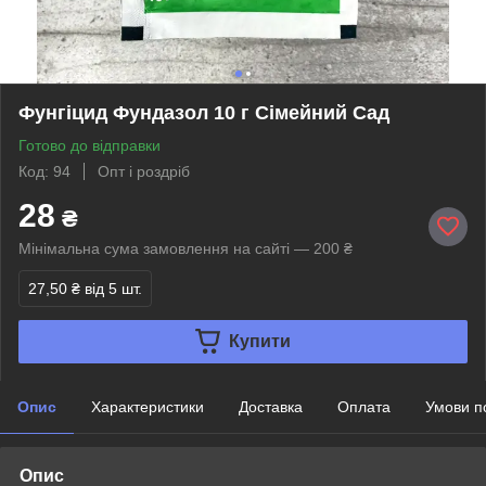
Фунгіцид Фундазол 10 г Сімейний Сад
Готово до відправки
Код: 94
Опт і роздріб
28
₴
Мінімальна сума замовлення на сайті — 200 ₴
27,50 ₴
від 5 шт.
Купити
Опис
Характеристики
Доставка
Оплата
Умови п
Опис