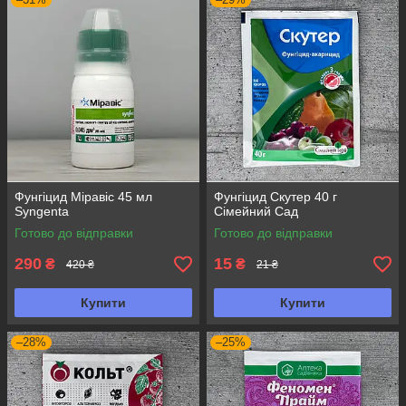
Фунгіцид Міравіс 45 мл
Фунгіцид Скутер 40 г
Syngenta
Сімейний Сад
Готово до відправки
Готово до відправки
290
15
₴
₴
420 ₴
21 ₴
Купити
Купити
–28%
–25%