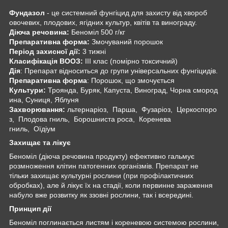
Фундазол
- це системний фунгіцид для захисту від хвороб
овочевих, плодових, ягідних культур, квітів та винограду.
Діюча речовина:
Беноміл 500 г/кг
Препаративна форма:
Змочуваний порошок
Період захисної дії:
3 тижні
Класифікація ВООЗ:
ІІІ клас (помірно токсичний)
Дія
: Препарат відноситься до групи універсальних фунгіцидів.
Препаративна форма
: Порошок, що змочується
Культури:
Троянда, Буряк, Капуста, Виноград, Чорна смород
ина, Суниця, Яблуня
Захворювання:
льтернаріоз, Парша, Фузаріоз, Церкоспоро
з, Плодова гниль, Борошниста роса, Коренева
гниль, Оїдіум
Захищає та лікує
Беноміл (діюча речовина продукту) ефективно гальмує
розмноження клітин патогенних організмів. Препарат не
тільки захищає культурні рослини (при профілактичних
обробках), але й лікує їх на стадії, коли первинне зараження
набуло вже розвитку як ззовні рослини, так і всередині.
Принцип дії
Беноміл поглинається листям і кореневою системою рослини,