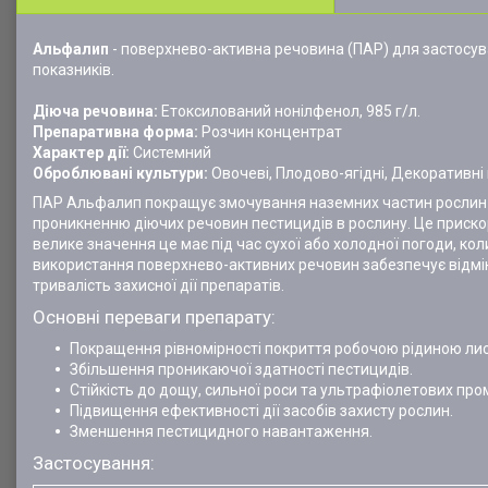
Альфалип
- поверхнево-активна речовина (ПАР) для застосув
показників.
Діюча речовина:
Етоксилований нонілфенол, 985 г/л.
Препаративна форма:
Розчин концентрат
Характер дії:
Системний
Оброблювані культури:
Овочеві, Плодово-ягідні, Декоративні
ПАР Альфалип покращує змочування наземних частин рослин т
проникненню діючих речовин пестицидів в рослину. Це прискорю
велике значення це має під час сухої або холодної погоди, кол
використання поверхнево-активних речовин забезпечує відмі
тривалість захисної дії препаратів.
Основні переваги препарату:
Покращення рівномірності покриття робочою рідиною лист
Збільшення проникаючої здатності пестицидів.
Стійкість до дощу, сильної роси та ультрафіолетових про
Підвищення ефективності дії засобів захисту рослин.
Зменшення пестицидного навантаження.
Застосування: