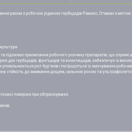
ання разом з робочою рідиною гербіцидів Рамзес, Отаман з метою 
 культури
а підсилює прилипання робочого розчину препаратів, що сприяє 
є дію гербіцидів, фунгіцидів та інсектицидів, забезпечує їх висо
и уповільнюється ріст бур’янів і погіршується їх змочування робочи
нну стійкість до змивання дощем, сильною росою та ультрафіолет
кової поверхні при обприскуванні.
менів.