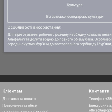
Культура
Всі сільськогосподарські культури
Особливості використання:
Для приготування робочого розчину необхідну кількість пести
Альфалип та долити водою до повного об’єму бака. Особливо 
середньочутливі бур’яни до застосованого гербіциду і бур’яни
Клієнтам
Контакти
Доставка та оплата
Телефон: +380
Повернення та обмін
Електронна а
office@agropl