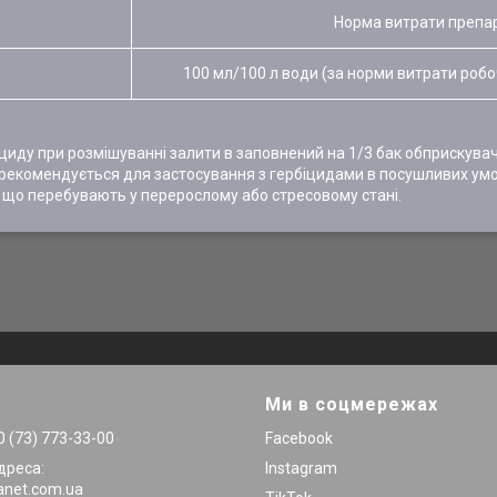
Норма витрати препа
100 мл/100 л води (за норми витрати робоч
циду при розмішуванні залити в заповнений на 1/3 бак обприскува
рекомендується для застосування з гербіцидами в посушливих умов
, що перебувають у перерослому або стресовому стані.
Ми в соцмережах
 (73) 773-33-00
Facebook
дреса:
Instagram
anet.com.ua