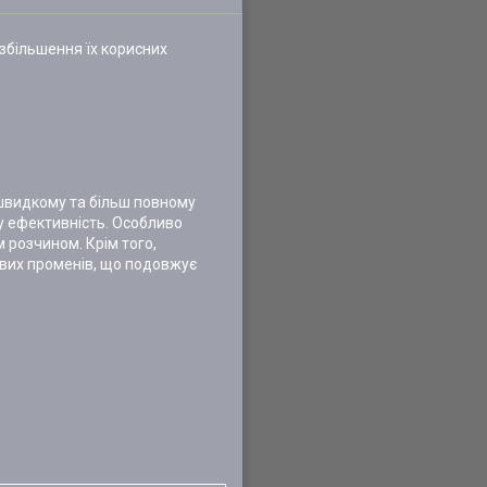
збільшення їх корисних
швидкому та більш повному
ку ефективність. Особливо
м розчином. Крім того,
ових променів, що подовжує