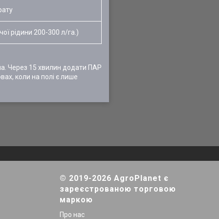
рату
ої рідини 200-300 л/га.)
ча. Через 15 хвилин додати ПАР
ах, коли на полі є лише
© 2019-2026 AgroPlanet є
зареєстрованою торговою
маркою
Про нас