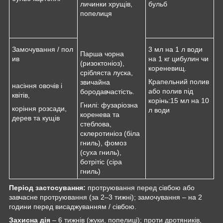
личинки хрущів,
бульб
попелиця
Замочування / пол
3 мл на 1 л води
Парша чорна
ив
на 1 кг цибулин чи
(ризоктоніоз),
кореневищ.
срібляста луска,
Крапельний полив
звичайна
насіння овочів і
або полив під
бородавчастість.
квітів,
корінь:15 мл на 10
Гнилі: фузаріозна
коріння розсади,
л води
коренева та
дерев та кущів
стеблова,
склеротиніоз (біла
гниль), фомоз
(суха гниль),
ботрітіс (сіра
гниль)
Період застосування
:
протруювання перед сівбою або
завчасне протруювання (за 2–3 тижні); замочування – на 2
години перед висаджуванням / сівбою.
Захисна дія
– 6 тижнів (жуки, попелиці); проти дротяників,