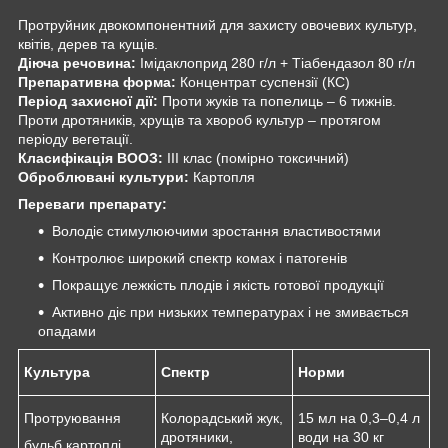
Протруйник двокомпонентний для захисту овочевих культур,
квітів, дерев та кущів.
Діюча речовина:
Імідаклоприд 280 г/л + Тіабендазол 80 г/л
Препаративна форма:
Концентрат суспензії (КС)
Період захисної дії:
Проти жуків та попелиць – 6 тижнів.
Проти дротяників, хрущів та хвороб культур – протягом
періоду вегетації.
Класифікація ВООЗ:
ІІІ клас (помірно токсичний)
Оброблювані культури:
Картопля
Переваги препарату:
Володіє стимулюючими зростання властивостями
Контролює широкий спектр комах і патогенів
Покращує лежкість плодів і якість готової продукції
Активно діє при низьких температурах і не змивається
опадами
Культура
Спектр
Норми
Протруювання
Колорадський жук,
15 мл на 0,3–0,4 л
дротяники,
води на 30 кг
бульб картоплі