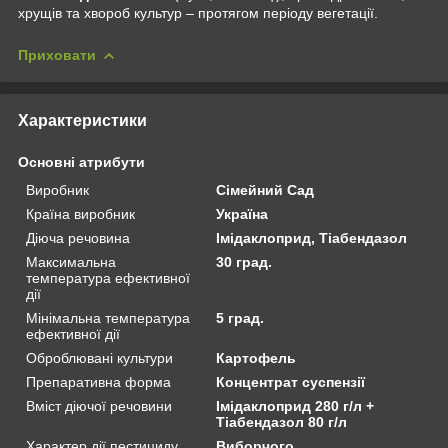
хрущів та хвороб культур – протягом періоду вегетації.
Приховати
Характеристики
Основні атрибути
Виробник
Сімейний Сад
Країна виробник
Україна
Діюча речовина
Імідаклоприд, Тіабендазол
Максимальна
30 град.
температура ефективної
дії
Мінімальна температура
5 град.
ефективної дії
Оброблювані культури
Картофель
Препаративна форма
Концентрат суспензії
Вміст діючої речовини
Імідаклоприд 280 г/л +
Тіабендазол 80 г/л
Характер дії пестициду
Виборчого