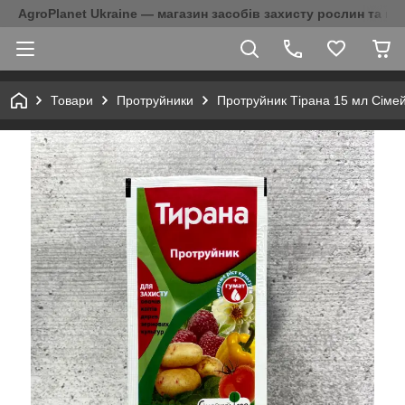
AgroPlanet Ukraine — магазин засобів захисту рослин та на
Товари
Протруйники
Протруйник Тірана 15 мл Сіме