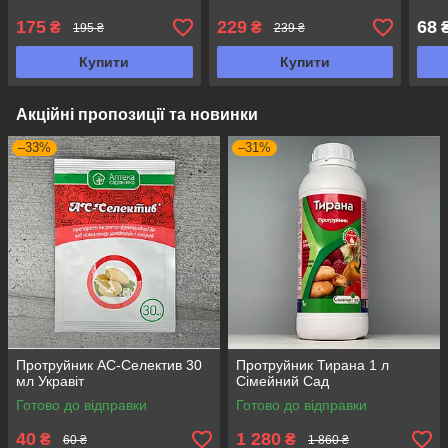
175
229
68
₴
₴
195 ₴
239 ₴
Купити
Купити
Акційні пропозиції та новинки
–33%
–31%
Протруйник АС-Селектив 30
Протруйник Тирана 1 л
мл Укравіт
Сімейний Сад
Готово до відправки
Готово до відправки
40
1 280
₴
₴
60 ₴
1 860 ₴