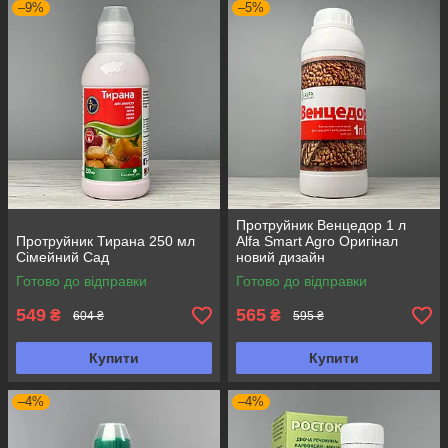
–9%
–5%
Протруйник Венцедор 1 л
Протруйник Тирана 250 мл
Alfa Smart Agro Оригінал
Сімейний Сад
новий дизайн
Готово до відправки
Готово до відправки
549
565
₴
₴
604 ₴
595 ₴
Купити
Купити
–4%
–4%