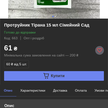
Протруйник Тірана 15 мл Сімейний Сад
Готово до відправки
Код: 663
Опт і роздріб
61
₴
Мінімальна сума замовлення на сайті — 200 ₴
60 ₴
від 5 шт.
Купити
Опис
Характеристики
Доставка
Оплата
Умови п
Опис