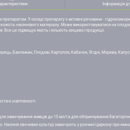
арактеристики
Інформація д
 препаратом. У складі препарату є активні речовини - гідроксикори
хожість насіннєвого матеріалу. Може використовуватися на плодови
Все це підвищує якість і кількість кінцевої продукції.
Перець, Баклажан, Плодові, Картопля, Кабачок, Ягідні, Морква, Капус
стачі освітленості.
л для замочування живців до 15 мл/га для обприскування багаторіч
 Насіння овочевих культур замочують у розчині Циркону при кімна