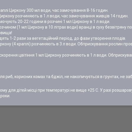
2 краплі Циркону 300 мл води, час замочування 8-16 годин.
а) Циркону розчиняють в 1 л води, час замочування живців 14 годин.
очують 20-22 години в розчині 1 мл Циркону в 1 л води.
ином (1 мл Циркону в 10 літрах води) вранці в суху безвітряну п
овища!
ять 1-2 рази за вегетаційний період, до фази утворення плодів.
кону (4 краплі) розчиняють в 3 л води. Обприскування рослин пров
скорення цвітіння 1 мл Циркону розчиняють в 1 л води. Обприскув
 риб, корисних комах та бджіл, не накопичується в грунтах, не за
ному для дітей місці при температурі не вище +25 С. У разі розшаро
 роки.