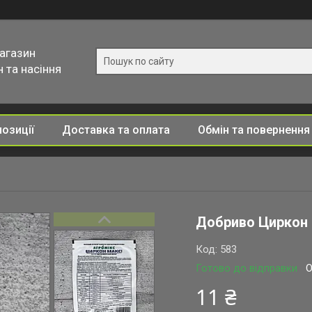
магазин
 та насіння
позиції
Доставка та оплата
Обмін та повернення
Добриво Циркон 
Код:
583
Готово до відправки
О
11 ₴