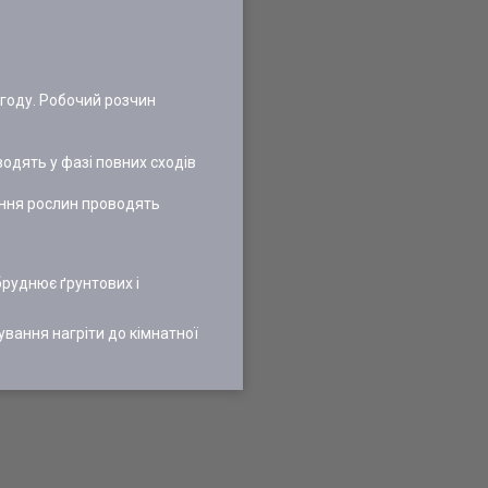
огоду. Робочий розчин
одять у фазі повних сходів
ання рослин проводять
бруднює ґрунтових і
вування нагріти до кімнатної