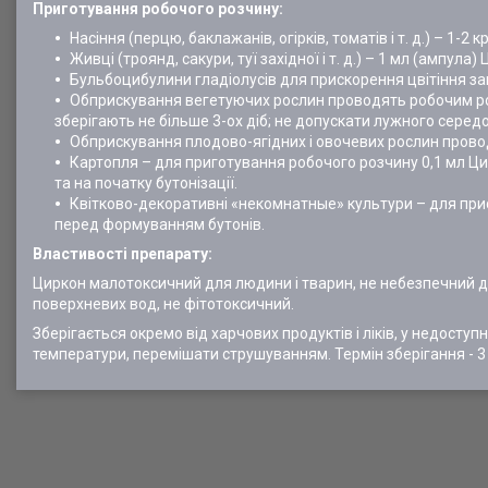
Приготування робочого розчину:
Насіння (перцю, баклажанів, огірків, томатів і т. д.) – 1-
Живці (троянд, сакури, туї західної і т. д.) – 1 мл (ампул
Бульбоцибулини гладіолусів для прискорення цвітіння зам
Обприскування вегетуючих рослин проводять робочим розч
зберігають не більше 3-ох діб; не допускати лужного серед
Обприскування плодово-ягідних і овочевих рослин провод
Картопля – для приготування робочого розчину 0,1 мл Цир
та на початку бутонізації.
Квітково-декоративні «некомнатные» культури – для при
перед формуванням бутонів.
Властивості препарату:
Циркон малотоксичний для людини і тварин, не небезпечний для
поверхневих вод, не фітотоксичний.
Зберігається окремо від харчових продуктів і ліків, у недоступ
температури, перемішати струшуванням. Термін зберігання - 3