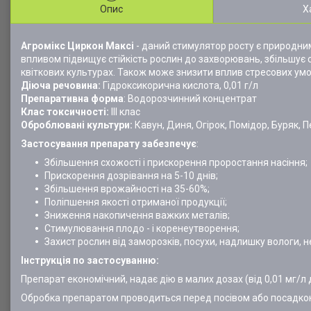
Опис
Х
Агромікс Циркон Максі
- даний стимулятор росту є природним
впливом підвищує стійкість рослин до захворювань, збільшує с
квіткових культурах. Також може знизити вплив стресових умов. 
Діюча речовина:
Гідроксикорична кислота, 0,01 г/л
Препаративна форма
: Водорозчинний концентрат
Клас токсичності:
ІІІ клас
Оброблювані культури:
Кавун, Диня, Огірок, Помідор, Буряк, 
Застосування препарату забезпечує
:
Збільшення схожості і прискорення проростання насіння;
Прискорення дозрівання на 5-10 днів;
Збільшення врожайності на 35-60%;
Поліпшення якості отриманої продукції;
Зниження накопичення важких металів;
Стимулювання плодо - і коренеутворення;
Захист рослин від заморозків, посухи, надлишку вологи, не
Інструкція по застосуванню:
Препарат економічний, надає дію в малих дозах (від 0,01 мг/
Обробка препаратом проводиться перед посівом або посадкою.