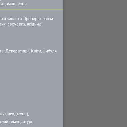
ля замовлення
чні кислоти. Препарат своїм
х, овочевих, ягідних і
та, Декоративні, Квіти, Цибуля
них насаджень).
тній температурі.