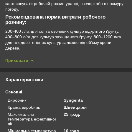
застосовувати робочий розчин уранці, ввечері або в похмуру
погоду.
Рекомендована норма витрати робочого
розчину:
200-400 л/га для сої та овочевих культур відкритого ґрунту,
400–800 л/га для культур захищеного ґрунту, 800–1200 л/га
для плодово–ягідних культур залежно від об’єму крони
дерева.
Приховати
Характеристики
Основні
Виробник
Syngenta
Країна виробник
Швейцарія
Максимальна
25 град.
температура ефективної
дії
Мінімальна температура
10 град.