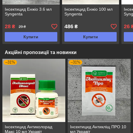
Інсектицид Енжіо 3.6 мл
Інсектицид Енжіо 100 мл
Інсе
Syngenta
Syngenta
Syng
28
486
26
₴
₴
29 ₴
Купити
Купити
Акційні пропозиції та новинки
–31%
–31%
Інсектицид Антиколорад
Інсектицид Антикліщ ПРО 10
Макс 10 мл Укравіт
мл Укравіт