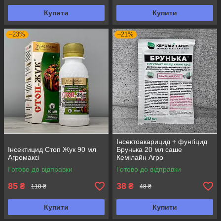
Купити
Купити
–23%
–21%
Інсектоакарицид + фунгіцид
Інсектицид Стоп Жук 90 мл
Брунька 20 мл саше
Агромаксі
Кемілайн Агро
Готово до відправки
Готово до відправки
85
38
₴
₴
110 ₴
48 ₴
Купити
Купити