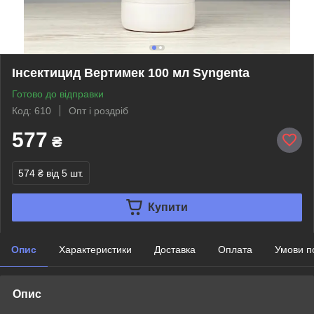
Інсектицид Вертимек 100 мл Syngenta
Готово до відправки
Код: 610
Опт і роздріб
577
₴
574 ₴
від 5 шт.
Купити
Опис
Характеристики
Доставка
Оплата
Умови п
Опис