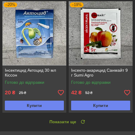
–20%
–19%
Інсектицид Актоцид 30 мл
Інсекто-акарицид Санмайт 9
Кіссон
г Sumi Agro
Готово до відправки
Готово до відправки
20
42
₴
₴
25 ₴
52 ₴
Купити
Купити
Показати ще