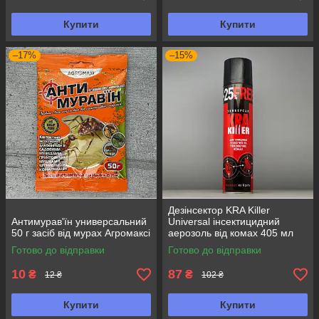
Купити
Купити
–17%
–15%
Дезінсектор KRA Killer
Антимурав'їн универсальний
Universal інсектицидний
50 г засіб від мурах Агромаксі
аерозоль від комах 405 мл
Готово до відправки
Готово до відправки
10
87
₴
₴
12 ₴
102 ₴
Купити
Купити