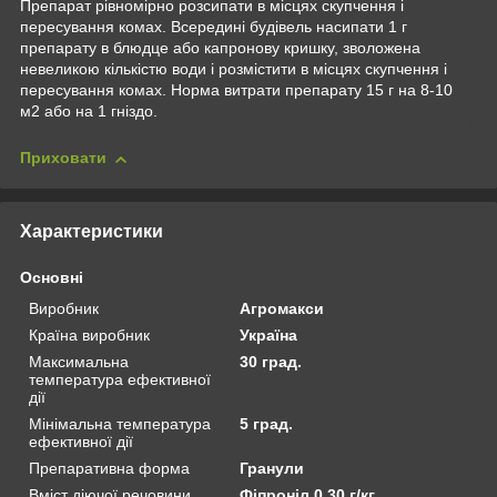
Препарат рівномірно розсипати в місцях скупчення і
пересування комах. Всередині будівель насипати 1 г
препарату в блюдце або капронову кришку, зволожена
невеликою кількістю води і розмістити в місцях скупчення і
пересування комах. Норма витрати препарату 15 г на 8-10
м
2
або на 1 гніздо.
Приховати
Характеристики
Основні
Виробник
Агромакси
Країна виробник
Україна
Максимальна
30 град.
температура ефективної
дії
Мінімальна температура
5 град.
ефективної дії
Препаративна форма
Гранули
Вміст діючої речовини
Фіпроніл 0,30 г/кг