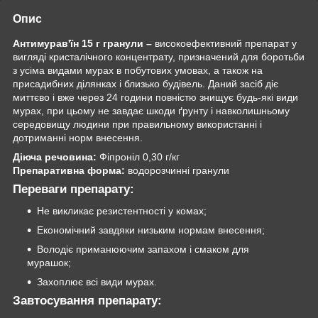
Опис
Антимурав'їн 15 г гранули –
високоефективний препарат у
вигляді кристалічного концентрату, призначений для боротьби
з усіма видами мурах в побутових умовах, а також на
присадибних ділянках і близько будівель. Даний засіб діє
миттєво і вже через 24 години повністю знищує будь-які види
мурах, при цьому не завдає шкоди ґрунту і навколишньому
середовищу людини при правильному використанні і
дотриманні норм внесення.
Діюча речовина:
Фіпроніл 0,30 г/кг
Препаративна форма:
водорозчинні гранули
Переваги препарату:
Не викликає резистентності у комах;
Економічний завдяки низьким нормам внесення;
Володіє приманюючим запахом і смаком для
мурашок;
Захоплює всі види мурах.
Завтосування препарату
: