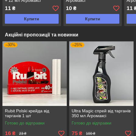
+ 12 мл Агромаксі
Агромаксі
Агро
11
10
11
₴
₴
Купити
Купити
Акційні пропозиції та новинки
–30%
–25%
Rubit Polski крейда від
Ultra Magic спрей від тарганів
тарганів 1 шт
350 мл Агромаксі
Готово до відправки
Готово до відправки
16
75
₴
₴
23 ₴
100 ₴