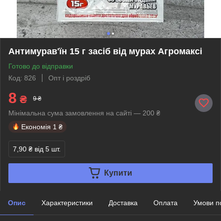
Антимурав'їн 15 г засіб від мурах Агромаксі
Готово до відправки
Код: 826
Опт і роздріб
8
₴
9 ₴
Мінімальна сума замовлення на сайті — 200 ₴
Економія
1 ₴
7,90 ₴
від 5 шт.
Купити
Опис
Характеристики
Доставка
Оплата
Умови п