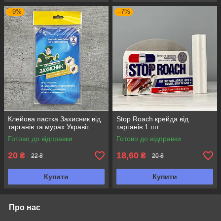
–9%
–7%
Клейова пастка Захисник від
Stop Roach крейда від
тарганів та мурах Укравіт
тарганів 1 шт
Готово до відправки
Готово до відправки
20
18,60
₴
₴
22 ₴
20 ₴
Купити
Купити
Про нас