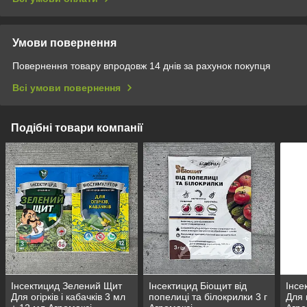
Умови повернення
Повернення товару впродовж 14 днів за рахунок покупця
Всі умови повернення
Подібні товари компанії
Інсектицид Зелений Щит
Інсектицид Біощит від
Інсе
Для огірків і кабачків 3 мл
попелиці та білокрилки 3 г
Для 