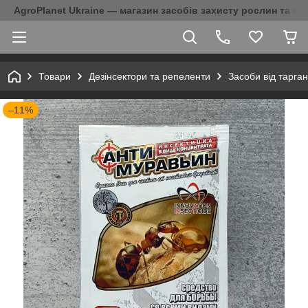
AgroPlanet Ukraine — магазин засобів захисту рослин та на
Товари
Дезінсектори та репеленти
Засоби від тарган
–11%