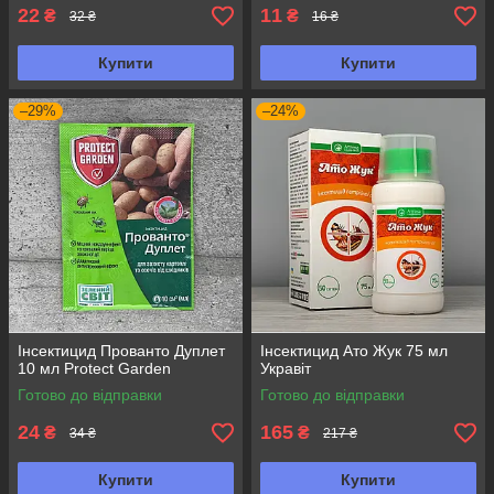
22
11
₴
₴
32 ₴
16 ₴
Купити
Купити
–29%
–24%
Інсектицид Прованто Дуплет
Інсектицид Ато Жук 75 мл
10 мл Protect Garden
Укравіт
Готово до відправки
Готово до відправки
24
165
₴
₴
34 ₴
217 ₴
Купити
Купити