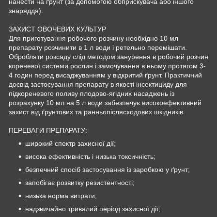
нанести на ґрунт (за допомогою обприскувача або іншого
знаряддя).
ЗАХИСТ ОВОЧЕВИХ КУЛЬТУР
Для приготування робочого розчину необхідно 10 мл
препарату розчинити в 1 л води і ретельно перемішати.
Обробляти розсаду слід методом занурення в робочий розчин
кореневої системи рослин і замочування в ньому протягом 3-
4 годин перед висаджуванням у відкритий ґрунт. Практичний
досвід застосування препарату в якості інсектициду для
підкореневого поливу плодово-ягідних насаджень із
розрахунку 10 мл на 5 л води забезпечує високоефективний
захист від ґрунтових та ранньопіслясходових шкідників.
ПЕРЕВАГИ ПРЕПАРАТУ:
широкий спектр захисної дії;
висока ефективність і низька токсичність;
безпечний спосіб застосування із заробкою у ґрунт;
запобігає розвитку резистентності;
низька норма витрати;
надзвичайно тривалий період захисної дії;