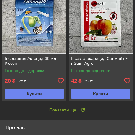
Інсектицид Актоцид 30 мл
Інсекто-акарицид Санмайт 9
Кіссон
г Sumi Agro
Готово до відправки
Готово до відправки
20
42
₴
₴
25 ₴
52 ₴
Купити
Купити
Показати ще
Про нас