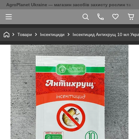
AgroPlanet Ukraine — магазин засобів захисту рослин та на
Товари
Інсектициди
Інсектицид Антихрущ 10 мл Укра