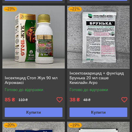
–23%
–21%
Інсектоакарицид + фунгіцид
Інсектицид Стоп Жук 90 мл
Брунька 20 мл саше
Агромаксі
Кемілайн Агро
Готово до відправки
Готово до відправки
85
38
₴
₴
110 ₴
48 ₴
Купити
Купити
–20%
–19%