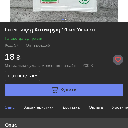
Інсектицид Антихрущ 10 мл Укравіт
Готово до відправки
Код: 57
Опт і роздріб
18
₴
Мінімальна сума замовлення на сайті — 200 ₴
17,80 ₴
від 5 шт.
Купити
Опис
Характеристики
Доставка
Оплата
Умови п
Опис