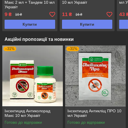
Макс 2 мл + Тандем 10 мл
10 мл Укравіт
мл У
Укравіт
9
11
43
₴
₴
10 ₴
16 ₴
Купити
Купити
Акційні пропозиції та новинки
–31%
–31%
Інсектицид Антиколорад
Інсектицид Антикліщ ПРО 10
Макс 10 мл Укравіт
мл Укравіт
Готово до відправки
Готово до відправки