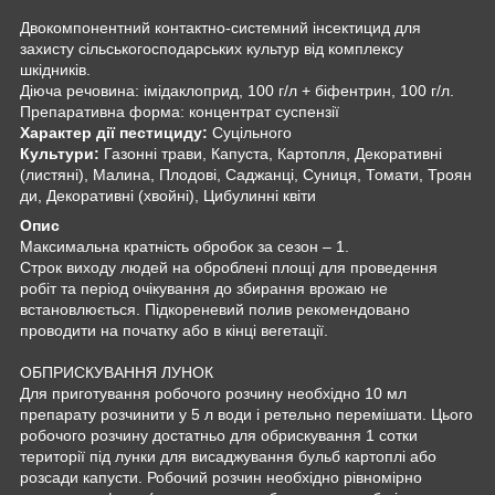
Двокомпонентний контактно-системний інсектицид для
захисту сільськогосподарських культур від комплексу
шкідників.
Діюча речовина: імідаклоприд, 100 г/л + біфентрин, 100 г/л.
Препаративна форма: концентрат суспензії
Характер дії пестициду:
Суцільного
Культури:
Газонні трави, Капуста, Картопля, Декоративні
(листяні), Малина, Плодові, Саджанці, Суниця, Томати, Троян
ди, Декоративні (хвойні), Цибулинні квіти
Опис
Максимальна кратність обробок за сезон – 1.
Строк виходу людей на оброблені площі для проведення
робіт та період очікування до збирання врожаю не
встановлюється. Підкореневий полив рекомендовано
проводити на початку або в кінці вегетації.
ОБПРИСКУВАННЯ ЛУНОК
Для приготування робочого розчину необхідно 10 мл
препарату розчинити у 5 л води і ретельно перемішати. Цього
робочого розчину достатньо для обрискування 1 сотки
території під лунки для висаджування бульб картоплі або
розсади капусти. Робочий розчин необхідно рівномірно