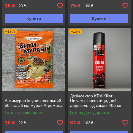
16
75
₴
₴
23 ₴
100 ₴
Купити
Купити
–17%
–15%
Дезінсектор KRA Killer
Антимурав'їн универсальний
Universal інсектицидний
50 г засіб від мурах Агромаксі
аерозоль від комах 405 мл
Готово до відправки
Готово до відправки
10
87
₴
₴
12 ₴
102 ₴