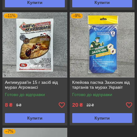
Купити
Купити
–11%
–9%
Антимурав'їн 15 г засіб від
Клейова пастка Захисник від
мурах Агромаксі
тарганів та мурах Укравіт
Готово до відправки
Готово до відправки
8
20
₴
₴
9 ₴
22 ₴
Купити
Купити
–7%