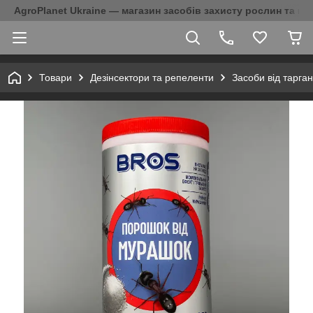
AgroPlanet Ukraine — магазин засобів захисту рослин та на
Товари
Дезінсектори та репеленти
Засоби від тарган