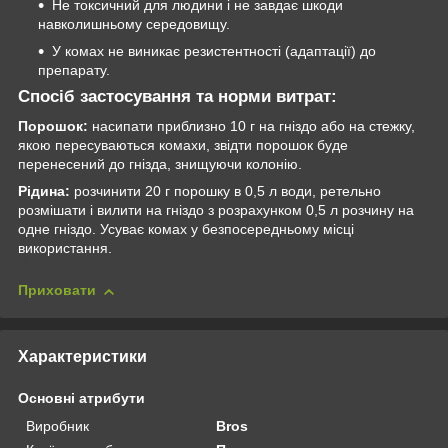
Не токсичний для людини і не завдає шкоди
навколишньому середовищу.
У комах не виникає резистентності (адаптації) до
препарату.
Спосіб застосування та норми витрат:
Порошок:
насипати приблизно 10 г на гніздо або на стежку,
якою пересуваються комахи, звідти порошок буде
перенесений до гнізда, знищуючи колонію.
Рідина:
розчинити 20 г порошку в 0,5 л води, ретельно
розмішати і вилити на гніздо з розрахунком 0,5 л розчину на
одне гніздо. Усуває комах у безпосередньому місці
використання.
Приховати
Характеристики
Основні атрибути
Виробник
Bros