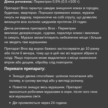
Діюча речовина:
Перметрин 0,5% (0,5 г/100 г)
Препарат Bros гарантує швидке знищення комах в городах,
будинках, квартирах. Порошок приманює комах, мурахи
гинуть не відразу, переносячи на собі отруту, що дозволяє
винищити всю колонію шкідників протягом 24 годин.
Діюча речовина препарату Bros - Перметрин
викликає дезорієнтацію, судоми, паралізує комах і викликає
їх смерть. Мурахи запам'ятовують небезпечне місце і більше
не зводять там мурашники.
Препарат Bros від мурах бажано застосовувати до 10 ранку
або після 6 вечора, тому що в цей час всі мурахи зібрані в
гнізді. Якщо порошок може видалитися з місця нанесення
вітром або дощем, обробку слід повторити.
Переваги препарату:
Знищує двома способами: шляхом посипання або
поливу, в сухому вигляді або у вигляді розчину.
Повністю знищує весь мурашник. Препарат
заноситься робочими мурахами в нори, після чого гине
вся мурашина сім'я.
Дія проявляється через 24 години.