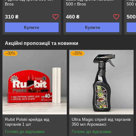
Bros
500 г Bros
500 
310
460
500
₴
₴
Купити
Купити
Акційні пропозиції та новинки
–30%
–25%
Rubit Polski крейда від
Ultra Magic спрей від тарганів
тарганів 1 шт
350 мл Агромаксі
Готово до відправки
Готово до відправки