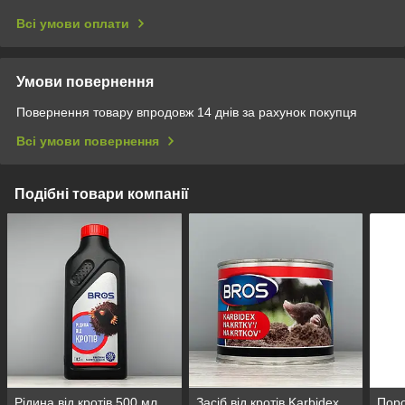
Всі умови оплати
Умови повернення
Повернення товару впродовж 14 днів за рахунок покупця
Всі умови повернення
Подібні товари компанії
Рідина від кротів 500 мл
Засіб від кротів Karbidex
Поро