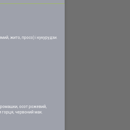
ий, жито, просо) і кукурудзи.
и ромашки, осот рожевий,
и горця, червоний мак.