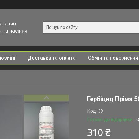
магазин
 та насіння
позиції
Доставка та оплата
Обмін та повернення
Гербіцид Пріма 5
Код:
39
Готово до відправки
О
310 ₴