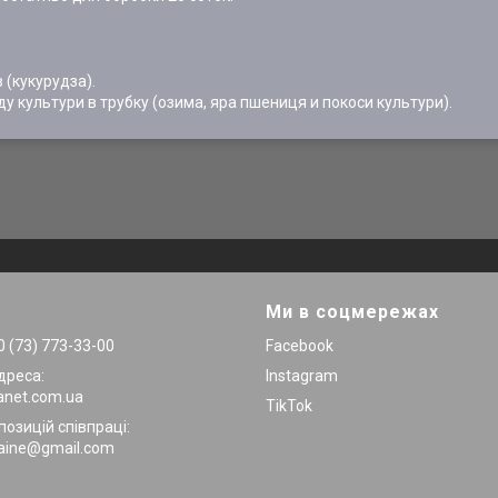
 (кукурудза).
у культури в трубку (озима, яра пшениця и покоси культури).
Ми в соцмережах
 (73) 773-33-00
Facebook
дреса:
Instagram
anet.com.ua
TikTok
позицій співпраці:
raine@gmail.com