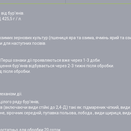
від бур'янів.
425,5 г / л.
имих зернових культур (пшениця яра та озима, ячмінь ярий та озим
и для наступних посівів.
. Перші ознаки дії проявляються вже через 1-3 доби.
ення бур'янів відбувається через 2-3 тижні після обробки.
д після обробки.
еханізм дії.
ілого ряду бур'янів;
 (включаючи види стійкі до 2,4-Д) такі як: підмареник чіпкий, вид
не, зірочник середній, пупавка польова, лобода , види щириця, вид
достатньо для обробки 20 соток.