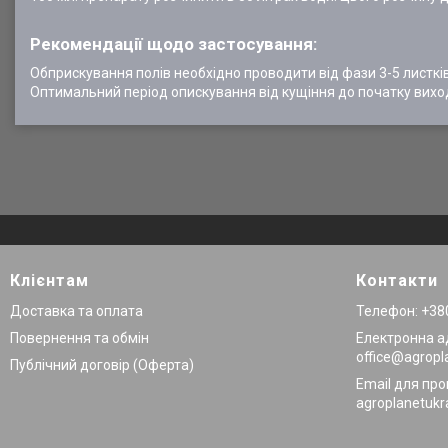
Рекомендації щодо застосування:
Обприскування полів необхідно проводити від фази 3-5 листків
Оптимальний період опискування від кущіння до початку виход
Клієнтам
Контакти
Доставка та оплата
Телефон: +380
Повернення та обмін
Електронна а
office@agropl
Публічний договір (Оферта)
Email для про
agroplanetuk