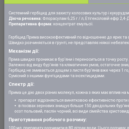
Системний гербіцид для захисту колосових культур і кукурудзи 
Діюча речовина:
Флорасулам 6,25 г / л, Етігексіловій ефір 2,4-Д 
Препаративна форма:
концентрат емульсії.
Гербіцид Прима високоефективний по відношенню до ярих та оз
Швидко розчиняється в грунті, не представляє ніякої небезпек
Механізм дії:
Пріма швидко проникає в бур'яни і переноситься в точку росту
Залежно від виду бур'янів та кліматичних умов, остаточне знищ
Гербіцид не змивається дощем з листя бур'янів вже через 1 го
Сумісний з іншими фунгіцидами та інсектицидами.
Спектр дії:
Прима це дію двох різних молекул, кожна з яких має вплив на м
препарат відрізняється винятковою ефективністю проти ц
в посівах зернових знищує більше 150 дводольних бур'янів
осот польовий, паслін чорний, всі види сімейства христовид
Приготування робочого розчину:
100 мл. препарату розчинити в 80 літрах води. Цього розчину 