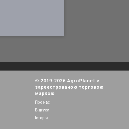
© 2019-2026 AgroPlanet є
зареєстрованою торговою
маркою
Про нас
Відгуки
Історія