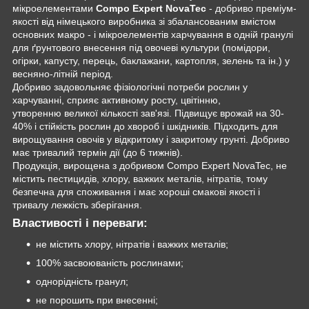
мікроелементами
Compo Expert NovaTec
- добриво преміум-
якості від німецького виробника зі збалансованим вмістом
основних макро - і мікроелементів харчування в одній гранулі
для ґрунтового внесення під овочеві культури (помідори,
огірки, капусту, перець, баклажани, картопля, зелень та ін.) у
весняно-літній період.
Добриво задовольняє фізіологічні потреби рослин у
харчуванні, сприяє активному росту, цвітінню,
утворенню великої кількості зав'язі. Підвищує врожай на 30-
40% і стійкість рослин до хвороб і шкідників. Підходить для
вирощування овочів у відкритому і закритому грунті. Добриво
має тривалий термін дії (до 6 тижнів).
Продукція, вирощена з добривом Compo Expert NovaTec, не
містить пестицидів, хлору, важких металів, нітратів, тому
безпечна для споживання і має хороші смакові якості і
тривалу лежкість зберігання.
Властивості і переваги:
не містить хлору, нітратів і важких металів;
100% засвоюваність рослинами;
однорідність гранул;
не порошить при внесенні;