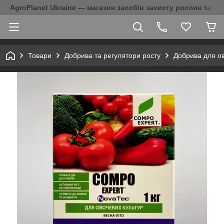
AgroPlanet Ukraine — магазин засобів захисту рослин та на
Товари
Добрива та регулятори росту
Добрива для ов