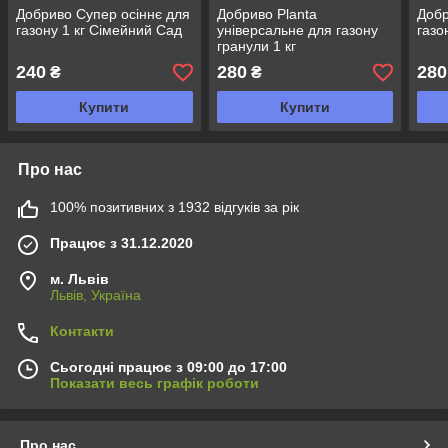
Добриво Супер осіннє для
Добриво Planta
Добр
газону 1 кг Сімейний Сад
універсальне для газону
газо
гранули 1 кг
240
280
280
₴
₴
Купити
Купити
Про нас
100% позитивних з 1932 відгуків за рік
Працює з 31.12.2020
м. Львів
Львів, Україна
Контакти
Сьогодні працює з 09:00 до 17:00
Показати весь графік роботи
Про нас