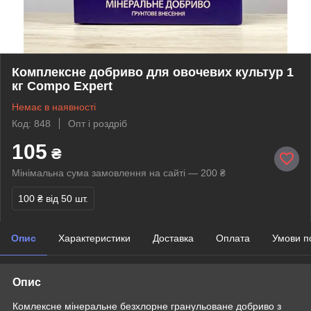
Комплексне добриво для овочевих культур 1
кг Compo Expert
Немає в наявності
Код: 848
Опт і роздріб
105
₴
Мінімальна сума замовлення на сайті — 200 ₴
100 ₴
від 50 шт.
Опис
Характеристики
Доставка
Оплата
Умови п
Опис
Комлексне мінеральне безхлорне гранульоване добриво з