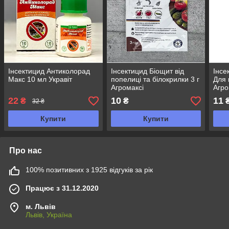
Інсектицид Антиколорад
Інсектицид Біощит від
Інсе
Макс 10 мл Укравіт
попелиці та білокрилки 3 г
Для 
Агромаксі
Агро
22
10
11
₴
₴
32 ₴
Купити
Купити
Про нас
100% позитивних з 1925 відгуків за рік
Працює з 31.12.2020
м. Львів
Львів, Україна