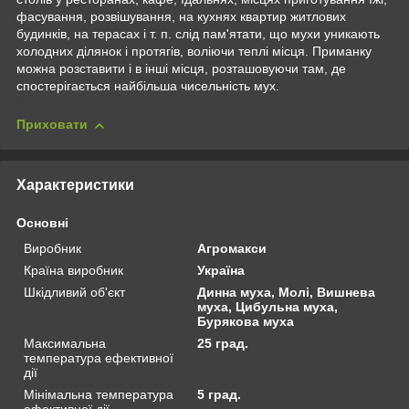
фасування, розвішування, на кухнях квартир житлових
будинків, на терасах і т. п. слід пам'ятати, що мухи уникають
холодних ділянок і протягів, воліючи теплі місця. Приманку
можна розставити і в інші місця, розташовуючи там, де
спостерігається найбільша чисельність мух.
Приховати
Характеристики
Основні
Виробник
Агромакси
Країна виробник
Україна
Шкідливий об'єкт
Динна муха, Молі, Вишнева
муха, Цибульна муха,
Бурякова муха
Максимальна
25 град.
температура ефективної
дії
Мінімальна температура
5 град.
ефективної дії