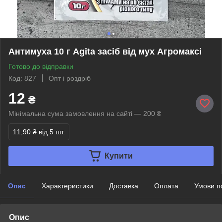
Антимуха 10 г Аgita засіб від мух Агромаксі
Готово до відправки
Код: 827
Опт і роздріб
12
₴
Мінімальна сума замовлення на сайті — 200 ₴
11,90 ₴
від 5 шт.
Купити
Опис
Характеристики
Доставка
Оплата
Умови п
Опис