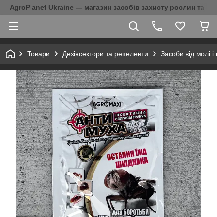
AgroPlanet Ukraine — магазин засобів захисту рослин та на
Товари
Дезінсектори та репеленти
Засоби від молі і