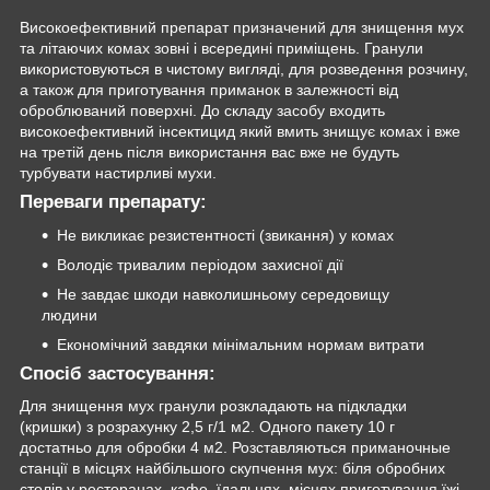
Високоефективний препарат призначений для знищення мух
та літаючих комах зовні і всередині приміщень. Гранули
використовуються в чистому вигляді, для розведення розчину,
а також для приготування приманок в залежності від
оброблюваний поверхні. До складу засобу входить
високоефективний інсектицид який вмить знищує комах і вже
на третій день після використання вас вже не будуть
турбувати настирливі мухи.
Переваги препарату:
Не викликає резистентності (звикання) у комах
Володіє тривалим періодом захисної дії
Не завдає шкоди навколишньому середовищу
людини
Економічний завдяки мінімальним нормам витрати
Спосіб застосування:
Для знищення мух гранули розкладають на підкладки
(кришки) з розрахунку 2,5 г/1 м2. Одного пакету 10 г
достатньо для обробки 4 м2. Розставляються приманочные
станції в місцях найбільшого скупчення мух: біля обробних
столів у ресторанах, кафе, їдальнях, місцях приготування їжі,