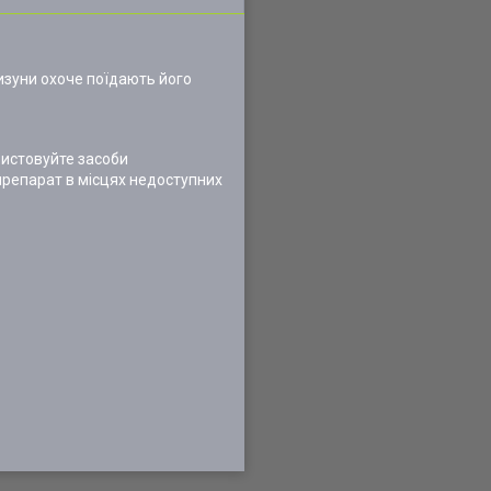
изуни охоче поїдають його
ристовуйте засоби
 препарат в місцях недоступних