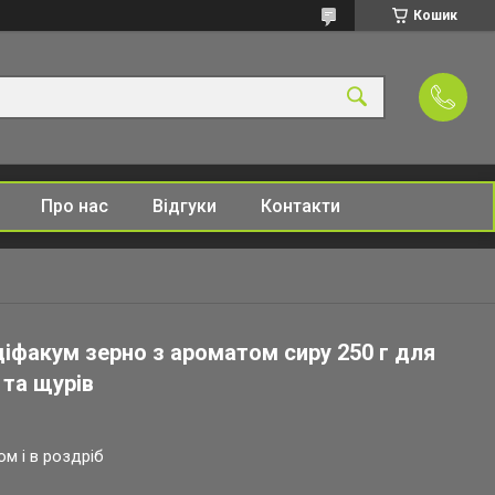
Кошик
Про нас
Відгуки
Контакти
іфакум зерно з ароматом сиру 250 г для
та щурів
ом і в роздріб