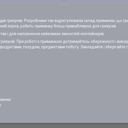
ів гризунів. Розробники так відрегулювали склад приманки, що гр
ний зерна, робить приманку більш привабливою для гризунів.
 так і для наповнення невеликих ємностей-контейнерів.
ризунів. При роботі з приманкою дотримуйтесь обережності і вико
 продуктами, посудом, предметами побуту. Закладайте і зберігайте
иманки
у