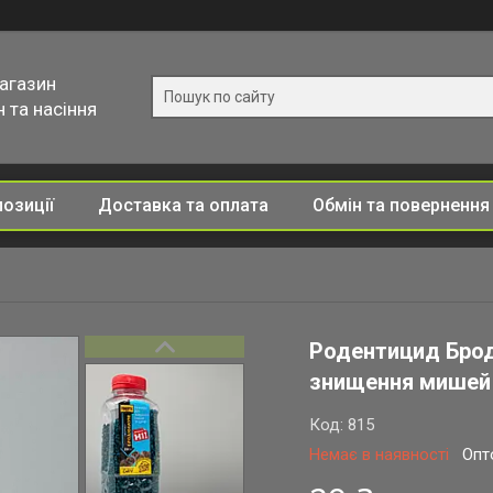
магазин
 та насіння
позиції
Доставка та оплата
Обмін та повернення
Родентицид Брод
знищення мишей 
Код:
815
Немає в наявності
Опт