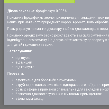
Діюча речовина:
бродіфакум 0,005%
Приманка Бродіфакум зерно призначена для знищення всіх вид
навіть при наявності природного корму. Аромат, яким обробле
Розмір гранул приманки дуже зручний як для закладки в нори,
Приманку Бродіфакум зерно розкладають в місцях скупчення г
індивідуального захисту. Не допускайте контакту препарату з
для дітей і домашніх тварин.
Застосування:
від щурів
від мишей
від гризунів
Перевага:
ефективна для боротьби з гризунами
отруйна дія настає вже після одноразового поїдання пр
розмір і форма приманки оптимальна для закладки в нор
безпечна для застосування в житлових приміщеннях
ефект муміфікації