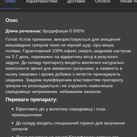
Опис
Характеристики
Доставка
Оплата
Умови п
Опис
Діюча речовина:
бродифакум 0.005%
Готові тістові приманки, використовуються для знищення
мишовидних гризунів таких як чорний щур, сіра миша,
полівка. Гарантований 100% ефект, смерть шкідників наступає
на 3-7 день, переважно на відкритому місці в результаті
задухи. До складу препарату входять виключно натуральні
компоненти звичні для вживання гризунами, а наявність в
ньому смакових і арома добавок з легкістю принаджують
шкідника. Завдяки муміфікуючим властивостям препарату,
гризуни не розкладаються і не отруюють навколишнє
середовище неприємним, небажаним запахом.
Переваги препарату:
Ефективно діє у вологому середовищі і поза
приміщеннями
До складу входить спеціальний гормон для залучення
гризунів
Діюча речовина на основі Бродіфакуму останнього