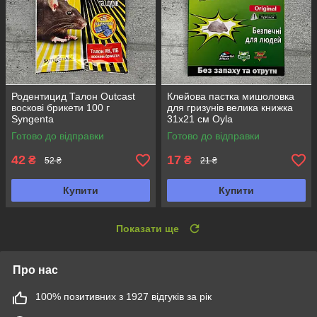
Родентицид Талон Outcast
Клейова пастка мишоловка
воскові брикети 100 г
для гризунів велика книжка
Syngenta
31х21 см Oyla
Готово до відправки
Готово до відправки
42
17
₴
₴
52 ₴
21 ₴
Купити
Купити
Показати ще
Про нас
100% позитивних з 1927 відгуків за рік