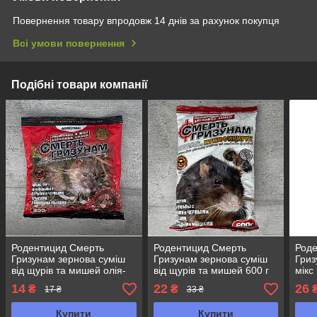
Повернення товару впродовж 14 днів за рахунок покупця
Всі умови повернення
Подібні товари компанії
Родентицид Смерть
Родентицид Смерть
Род
Гризунам зернова суміш
Гризунам зернова суміш
Гриз
від щурів та мишей олія-
від щурів та мишей 600 г
мікс
сир 300 г Агромаксі
Агромаксі
200 
14
22
26
₴
₴
17 ₴
33 ₴
Купити
Купити