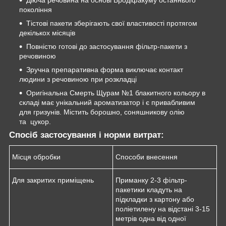
покоління
Тістові пакети зберігають свої властивості протягом
декількох місяців
Повністю готові до застосування фільтр-пакети з
речовиною
Зручна препаративна форма виключає контакт
людини з речовиною при розкладці
Оригінальна Смерть Щурам №1 блакитного кольору в
складі має унікальний ароматизатор і є привабливим
для гризунів. Містить борошно, соняшникову олію
та цукор.
Спосіб застосування і норми витрат:
Місця обробки
Способи внесення
Для закритих приміщень
Приманку 2-3 фільтр-
пакетики кладуть на
підкладки з картону або
поліетилену на відстані 3-15
метрів одна від одної