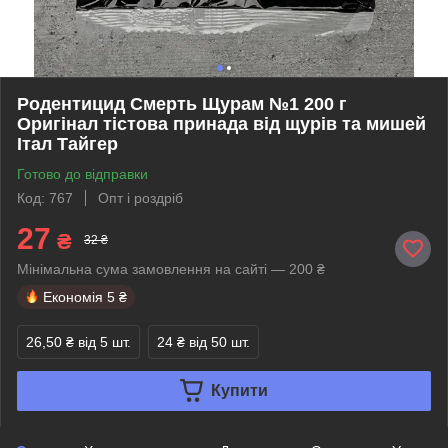
Родентицид Смерть Щурам №1 200 г
Оригінал тістова принада від щурів та мишей
Італ Тайгер
Готово до відправки
Код: 767
Опт і роздріб
27
₴
32 ₴
Мінімальна сума замовлення на сайті — 200 ₴
Економія
5 ₴
26,50 ₴
від 5 шт.
24 ₴
від 50 шт.
Купити