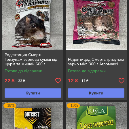
Родентицид Смерть
Гризунам зернова суміш від
Родентицид Смерть гризунам
щурів та мишей 600 г
зерно мікс 300 г Агромаксі
Агромаксі
Готово до відправки
Готово до відправки
22
12
₴
₴
33 ₴
17 ₴
Купити
Купити
–19%
–19%