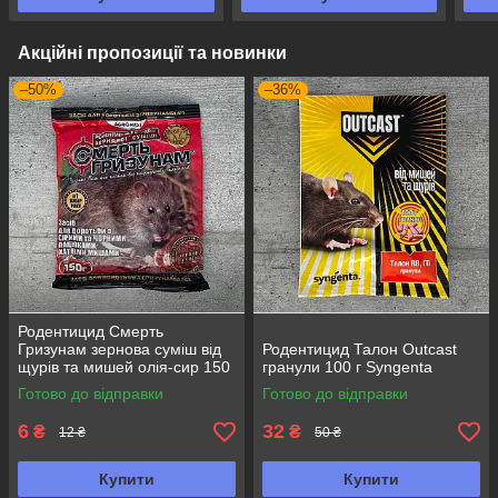
Акційні пропозиції та новинки
–50%
–36%
Родентицид Смерть
Гризунам зернова суміш від
Родентицид Талон Outcast
щурів та мишей олія-сир 150
гранули 100 г Syngenta
г Агромаксі
Готово до відправки
Готово до відправки
6
32
₴
₴
12 ₴
50 ₴
Купити
Купити