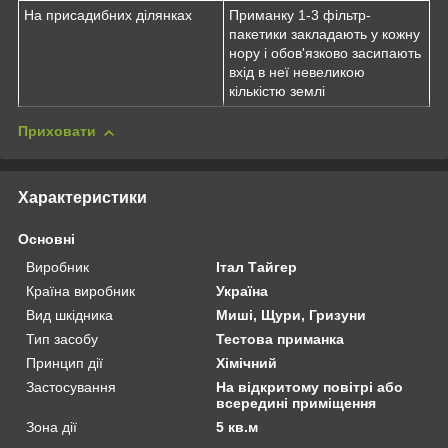
На присадибних ділянках
Приманку 1-3 фільтр-
пакетики закладають у кожну
нору і обов'язково засипають
вхід в неї невеликою
кількістю землі
Приховати
Характеристики
Основні
Виробник
Італ Тайгер
Країна виробник
Україна
Вид шкідника
Миші, Щури, Гризуни
Тип засобу
Тестова приманка
Принцип дії
Хімічний
Застосування
На відкритому повітрі або
всередині приміщення
Зона дії
5 кв.м