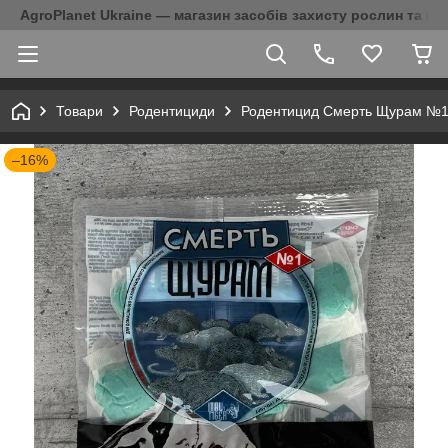
AgroPlanet Ukraine — магазин засобів захисту рослин та на
Товари
Родентициди
Родентицид Смерть Щурам №1 20
–16%