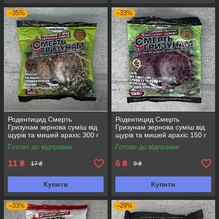
–35%
–33%
Родентицид Смерть
Родентицид Смерть
Гризунам зернова суміш від
Гризунам зернова суміш від
щурів та мишей арахіс 300 г
щурів та мишей арахіс 150 г
Агромаксі
Агромаксі
Готово до відправки
Готово до відправки
11
6
₴
₴
17 ₴
9 ₴
Купити
Купити
–33%
–29%