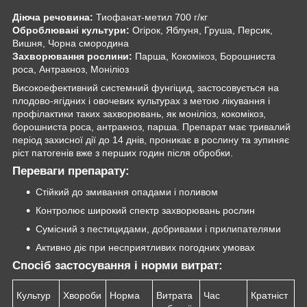
Діюча речовина:
Тиофанат-метил 700 г/кг
Оброблювані культури:
Огірок, Яблуня, Груша, Персик,
Вишня, Чорна смородина
Захворювання рослини:
Парша, Кокомікоз, Борошниста
роса, Антракноз, Моніліоз
Високоефективний системний фунгіцид, застосовується на
плодово-ягідних і овочевих культурах з метою лікування і
профілактики таких захворювань, як моніліоз, кокомікоз,
борошниста роса, антракноз, парша. Препарат має тривалий
період захисної дії до 14 днів, проникає в рослину та зупиняє
ріст патогенів вже з перших годин після обробки.
Переваги препарату:
Стійкий до змивання опадами і поливом
Контролює широкий спектр захворювань рослин
Сумісний з пестицидами, добривами і прилипателями
Активно діє при несприятливих погодних умовах
Спосіб застосування і норми витрат:
Культур
Хвороби
Норма
Витрата
Час
Кратніст