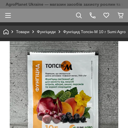
AgroPlanet Ukraine — магазин засобів захисту рослин та на
Товари
Фунгіциди
Фунгіцид Топсін-М 10 г Sumi Agro