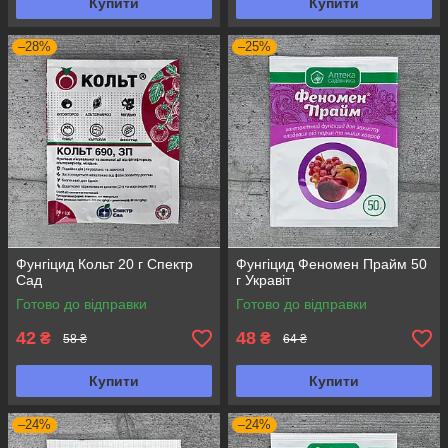
Купити
Купити
–28%
–25%
Фунгіцид Кольт 20 г Спектр
Фунгіцид Феномен Прайм 50
Сад
г Укравіт
Готово до відправки
Готово до відправки
42
48
₴
₴
58 ₴
64 ₴
Купити
Купити
–24%
–24%