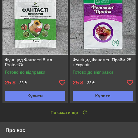
Фунгіцид Фантасті 8 мл
Фунгіцид Феномен Прайм 25
ProtectOn
г Укравіт
Готово до відправки
Готово до відправки
25
25
₴
₴
33 ₴
33 ₴
Купити
Купити
Показати ще
Про нас