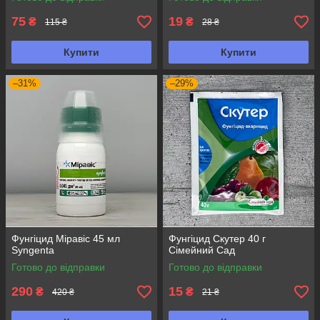
75
19
₴
₴
115 ₴
28 ₴
Купити
Купити
–31%
–29%
Фунгіцид Міравіс 45 мл
Фунгіцид Скутер 40 г
Syngenta
Сімейний Сад
Готово до відправки
Готово до відправки
290
15
₴
₴
420 ₴
21 ₴