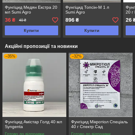
Фунгіцид Медян Екстра 20
Фунгіцид Топсін-М 1 л
Фунг
мл Sumi Agro
Sumi Agro
20 г
36
896
26
₴
₴
40 ₴
Купити
Купити
Акційні пропозиції та новинки
–35%
–32%
Фунгіцид Амістар Голд 40 мл
Фунгіцид Мікротіол Спеціаль
Syngenta
40 г Спектр Сад
Готово до відправки
Готово до відправки