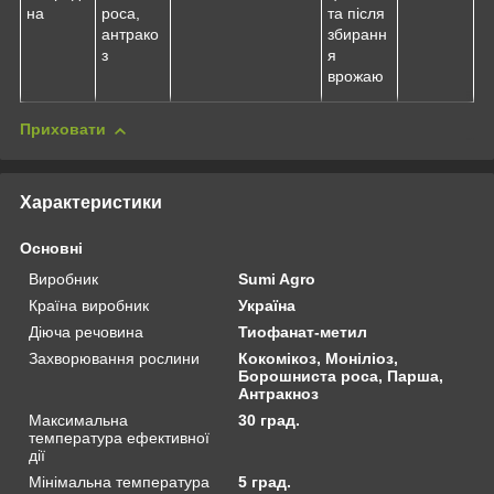
на
роса,
та після
антрако
збиранн
з
я
врожаю
Приховати
Характеристики
Основні
Виробник
Sumi Agro
Країна виробник
Україна
Діюча речовина
Тиофанат-метил
Захворювання рослини
Кокомікоз, Моніліоз,
Борошниста роса, Парша,
Антракноз
Максимальна
30 град.
температура ефективної
дії
Мінімальна температура
5 град.