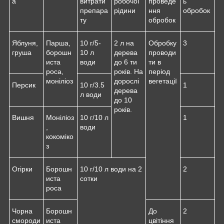
а
витрати
робочої
проведе
ь
препара
рідини
ння
обробок
ту
обробок
Яблуня,
Парша,
10 г/5-
2 л на
Обробку
3
груша
борошн
10 л
дерева
проводи
иста
води
до 6 ти
ти в
роса,
років. На
період
моніліоз
дорослі
вегетації
Персик
10 г/3.5
1
дерева
л води
до 10
років.
Вишня
Моніліоз
10 г/10 л
1
,
води
кокоміко
з
Огірки
Борошн
10 г/10 л води на 2
2
иста
сотки
роса
Чорна
Борошн
До
2
смороди
иста
цвітіння