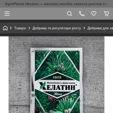
AgroPlanet Ukraine — магазин засобів захисту рослин та на
Товари
Добрива та регулятори росту
Добрива для хв