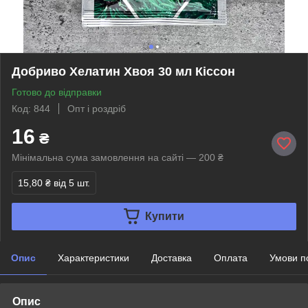
Добриво Хелатин Хвоя 30 мл Кіссон
Готово до відправки
Код: 844
Опт і роздріб
16
₴
Мінімальна сума замовлення на сайті — 200 ₴
15,80 ₴
від 5 шт.
Купити
Опис
Характеристики
Доставка
Оплата
Умови п
Опис