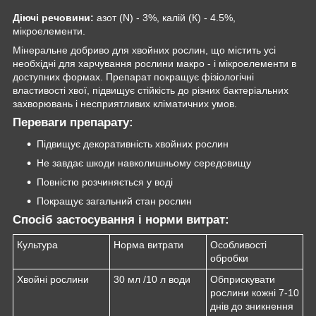
Діючі речовини:
азот (N) - 3%, калій (К) - 4.5%,
мікроелементи.
Мінеральне добриво для хвойних рослин, що містить усі
необхідні для харчування рослини макро - і мікроелементи в
доступних формах. Препарат покращує фізіологічні
властивості хвої, підвищує стійкість до різних бактеріальних
захворювань і несприятливих кліматичних умов.
Переваги препарату:
Підвищує декоративність хвойних рослин
Не завдає шкоди навколишньому середовищу
Повністю розчиняється у воді
Покращує загальний стан рослин
Спосіб застосування і норми витрат:
Культура
Норма витрати
Особливості
обробки
Хвойні рослини
30 мл /10 л води
Обприскувати
рослини кожні 7-10
днів до зникнення