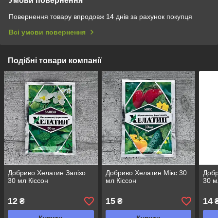
Умови повернення
Повернення товару впродовж 14 днів за рахунок покупця
Всі умови повернення
Подібні товари компанії
Добриво Хелатин Залізо
Добриво Хелатин Мікс 30
Добр
30 мл Кіссон
мл Кіссон
30 м
12
15
14
₴
₴