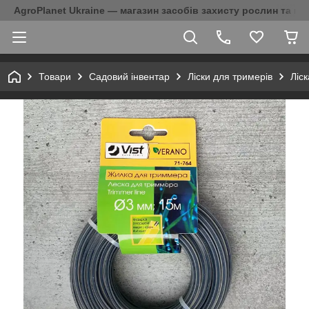
AgroPlanet Ukraine — магазин засобів захисту рослин та на
Товари
Садовий інвентар
Ліски для тримерів
Ліс