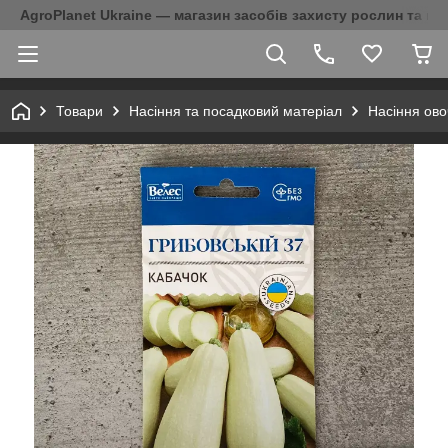
AgroPlanet Ukraine — магазин засобів захисту рослин та на
Товари
Насіння та посадковий матеріал
Насіння ово