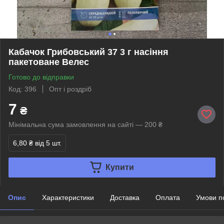
Кабачок Грибовський 37 3 г насіння
пакетоване Велес
Готово до відправки
Код: 396
Опт і роздріб
7
₴
Мінімальна сума замовлення на сайті — 200 ₴
6,80 ₴
від 5 шт.
Купити
Опис
Характеристики
Доставка
Оплата
Умови п