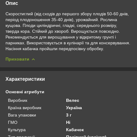
Опис
Скоростиглий (від сходів до першого збору плодів 50-60 днів,
період плодоношення 35-40 днів), урожайний. Рослина
кущова. Плоди циліндричні, гладкі, середнього розміру,
тверда кора. Стійкий до хвороб. Вирощується повсюдно.
Рекомендується для вирощування у відкритому грунті і
парниках. Використовується в кулінарії та для консервування.
Насіння кабачка пройшли передпосівну обробку.
Приховати
Характеристики
Основні атрибути
Виробник
Велес
Країна виробник
Україна
Вага упаковки
3 г
ГМО
Ні
Культура
Кабачок
Тип продукції
Посівний (насіння)