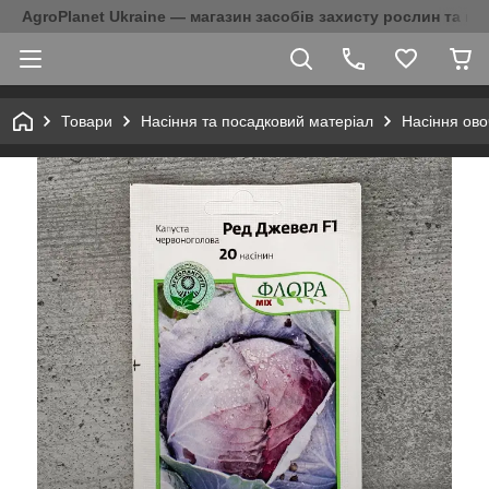
AgroPlanet Ukraine — магазин засобів захисту рослин та на
Товари
Насіння та посадковий матеріал
Насіння ово