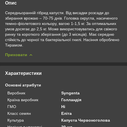
Опис
Середньоранній гібрид капусти. Від висадки розсади до
збирання врожаю – 70-75 днів. Головка округла, насиченого
темно-фіолетового кольору, вагою 1-1,5 кг. За оптимальних
умов досягає до 2,5 кг. Може використовуватись для свіжого
ринку та короткого зберігання (до 3 місяців). Має середню
стійкість до чорної та бактеріальної гнилі. Насіння оброблено
Тирамом.
Приховати
Характеристики
Основні атрибути
Виробник
Syngenta
Країна виробник
Голландія
ГМО
Ні
Класс семян
Еліта
Культура
Капуста Червоноголова
Насіння в упаковці
20 шт.