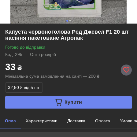
Капуста червоноголова Ред Джевел F1 20 шт
насіння пакетоване Агропак
Готово до відправки
Код: 295
Опт і роздріб
33
₴
Мінімальна сума замовлення на сайті — 200 ₴
32,50 ₴
від 5 шт.
Купити
Опис
Характеристики
Доставка
Оплата
Умови п