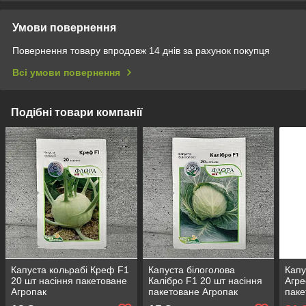
Умови повернення
Повернення товару впродовж 14 днів за рахунок покупця
Всі умови повернення
Подібні товари компанії
Капуста кольрабі Креф F1
Капуста білоголова
Капу
20 шт насіння пакетоване
Калібро F1 20 шт насіння
Агре
Агропак
пакетоване Агропак
паке