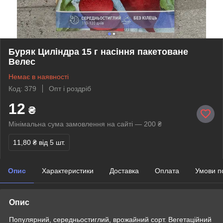
Буряк Циліндра 15 г насіння пакетоване
Велес
Немає в наявності
Код: 379
Опт і роздріб
12
₴
Мінімальна сума замовлення на сайті — 200 ₴
11,80 ₴
від 5 шт.
Опис
Характеристики
Доставка
Оплата
Умови п
Опис
Популярний, середньостиглий, врожайний сорт. Вегетаційний