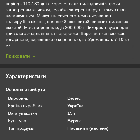
період - 110-130 днів. Коренеплоди циліндричні з трохи
загостреним кінчиком, слабко занурені в грунт, тому легко
висмикуються. М'якуш насиченого темно-червоного
кольору,без кілець , солодкий, соковитий, високих смакових
якостей. Маса коренеплодів 200-600 г. Використовують для
тривалого зберігання та переробки. Вирізняється високою
товарністю, вирівняністю коренеплодів. Урожайність 7-10 кг/
м².
Приховати
Характеристики
Основні атрибути
Виробник
Велес
Країна виробник
Україна
Вага упаковки
15 г
Культура
Буряк
Тип продукції
Посівний (насіння)