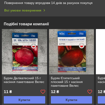
Повернення товару впродовж 14 днів за рахунок покупця
Всі умови повернення
Подібні товари компанії
Буряк Делікатесний 15 г
Буряк Єгипетський
Буря
насіння пакетоване Велес
плоский 15 г насіння
насі
пакетоване Велес
11
12
12
₴
₴
Купити
Купити