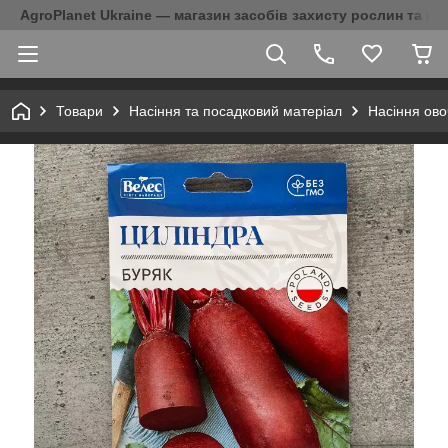
AgroPlanet Ukraine — магазин засобів захисту рослин та на
Товари
Насіння та посадковий матеріал
Насіння ово