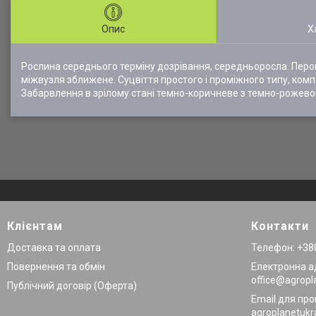
Опис
Х
Рослина середнього терміну дозрівання, середньоросла. Перов
міжвузля зближене. Суцвіття простого і проміжного типу, комп
Забарвлення в зрілому стані темно-коричневе з темно-рожевою
Клієнтам
Контакти
Доставка та оплата
Телефон: +380
Повернення та обмін
Електронна а
office@agropl
Публічний договір (Оферта)
Email для про
agroplanetuk