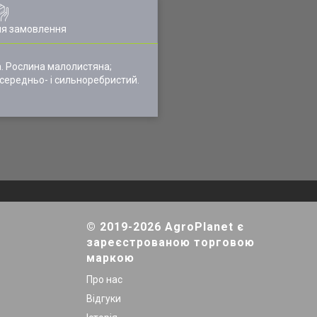
ля замовлення
а. Рослина малолистяна;
 середньо- і сильноребристий.
© 2019-2026 AgroPlanet є
зареєстрованою торговою
маркою
Про нас
Відгуки