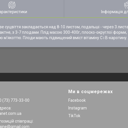
арактеристики
Інформація д
е суцвіття закладається над 8-10 листом, подальші - через 3 лист
актне, з 3-7 плодами. Плід масою 300-400г, плоско-округлої форми,
 м'якоттю. Плоди мають підвищений вміст вітаміну С і В-каротину.
Ми в соцмережах
 (73) 773-33-00
Facebook
дреса:
Instagram
anet.com.ua
TikTok
позицій співпраці:
raine@gmail.com