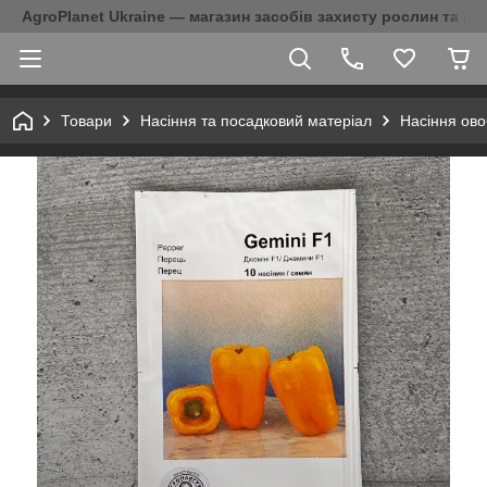
AgroPlanet Ukraine — магазин засобів захисту рослин та на
Товари
Насіння та посадковий матеріал
Насіння ово