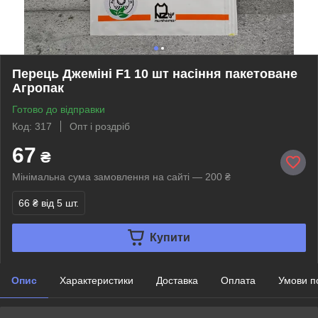
Перець Джеміні F1 10 шт насіння пакетоване
Агропак
Готово до відправки
Код: 317
Опт і роздріб
67
₴
Мінімальна сума замовлення на сайті — 200 ₴
66 ₴
від 5 шт.
Купити
Опис
Характеристики
Доставка
Оплата
Умови п