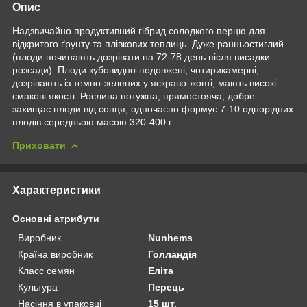
Опис
Надзвичайно продуктивний гібрид солодкого перцю для
відкритого ґрунту та плівкових теплиць. Дуже ранньостиглий
(плоди починають дозрівати на 72-78 день після висадки
розсади). Плоди кубовидно-подовжені, чотирикамерні,
дозрівають із темно-зелених у яскраво-жовті, мають високі
смакові якості. Рослина потужна, прямостояча, добре
захищає плоди від сонця, одночасно формує 7-10 однорідних
плодів середньою масою 320-400 г.
Приховати
Характеристики
Основні атрибути
Виробник
Nunhems
Країна виробник
Голландія
Класс семян
Еліта
Культура
Перець
Насіння в упаковці
15 шт.