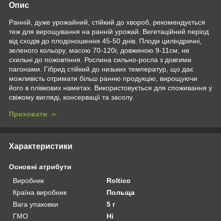
Опис
Pанній, дуже урожайний, стійкий до хвороб, рекомендується
теж для вирощування на ранній урожай. Вегетаційний період
від сходів до плодоношення 45-50 днів. Плоди циліндричні,
зеленого кольору, масою 70-120г, довжиною 9-11см, не
схильні до пожовтіння. Рослина сильно-росла з довгими
пагонами. Гібрид стійкий до низьких температур, що дає
можливість отримати більш ранню продукцію, вирощуючи
його в плівкових наметах. Використовується для споживання у
свіжому вигляді, консервації та засолу.
Приховати
Характеристики
Основні атрибути
Виробник
Roltico
Країна виробник
Польща
Вага упаковки
5 г
ГМО
Ні