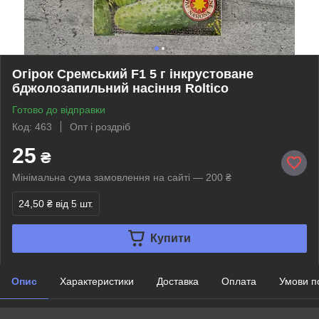
Огірок Сремський F1 5 г інкрустоване
бджолозапильний насіння Roltico
Готово до відправки
Код: 463
Опт і роздріб
25
₴
Мінімальна сума замовлення на сайті — 200 ₴
24,50 ₴
від 5 шт.
Купити
Опис
Характеристики
Доставка
Оплата
Умови п