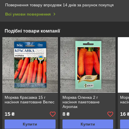
Повернення товару впродовж 14 днів за рахунок покупця
Всі умови повернення
Подібні товари компанії
Морква Красавка 15 г
Морква Оленка 2 г
Морк
насіння пакетоване Велес
насіння пакетоване
насі
Агропак
15
8
16
₴
₴
Купити
Купити