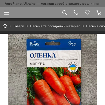
AgroPlanet Ukraine — магазин засобів захисту рослин та на
Товари
Насіння та посадковий матеріал
Насіння ово