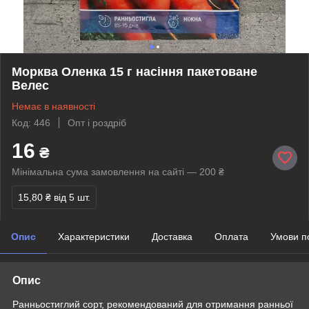
Морква Оленка 15 г насіння пакетоване
Велес
Немає в наявності
Код: 446
Опт і роздріб
16
₴
Мінімальна сума замовлення на сайті — 200 ₴
15,80 ₴
від 5 шт.
Опис
Характеристики
Доставка
Оплата
Умови п
Опис
Ранньостиглий сорт, рекомендований для отримання ранньої