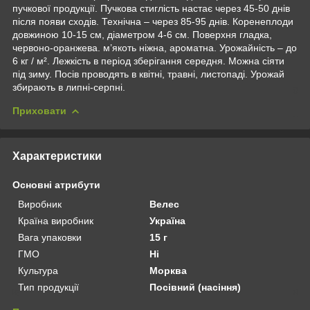
пучкової продукції. Пучкова стиглість настає через 45-50 днів
після появи сходів. Технічна – через 85-95 днів. Коренеплоди
довжиною 10-15 см, діаметром 4-6 см. Поверхня гладка,
червоно-оранжева. м’якоть ніжна, ароматна. Урожайність – до
6 кг / м². Лежкість в період зберігання середня. Можна сіяти
під зиму. Посів проводять в квітні, травні, листопаді. Урожай
збирають в липні-серпні.
Приховати
Характеристики
Основні атрибути
Виробник
Велес
Країна виробник
Україна
Вага упаковки
15 г
ГМО
Ні
Культура
Морква
Тип продукції
Посівний (насіння)