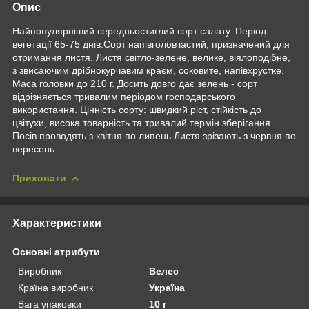
Опис
Найпопулярніший середньостиглий сорт салату. Період
вегетації 65-75 днів.Сорт напівголовчастий, призначений для
отримання листя. Листя світло-зелене, велике, віялоподібне,
з звисаючим дрібнокурчавим краєм, соковите, напівхрустке.
Маса головки до 210 г. Досить довго дає зелень - сорт
відрізняється тривалим періодом господарського
використання. Цінність сорту: швидкий ріст, стійкість до
цвітухи, висока товарність та тривалий термін зберігання.
Посів проводять з квітня по липень.Листя зрізають з червня по
вересень.
Приховати
Характеристики
Основні атрибути
Виробник
Велес
Країна виробник
Україна
Вага упаковки
10 г