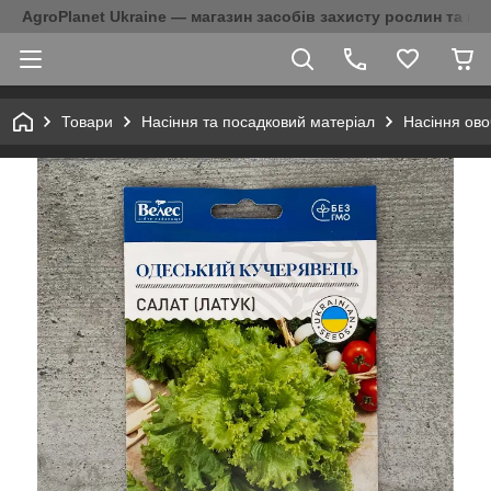
AgroPlanet Ukraine — магазин засобів захисту рослин та на
Товари
Насіння та посадковий матеріал
Насіння ово