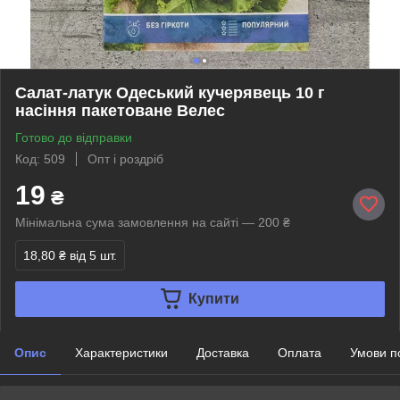
Салат-латук Одеський кучерявець 10 г
насіння пакетоване Велес
Готово до відправки
Код: 509
Опт і роздріб
19
₴
Мінімальна сума замовлення на сайті — 200 ₴
18,80 ₴
від 5 шт.
Купити
Опис
Характеристики
Доставка
Оплата
Умови п