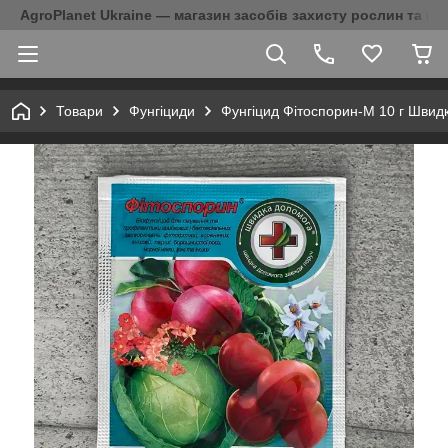
AgroPlanet Ukraine — магазин засобів захисту рослин та на
Товари
Фунгіциди
Фунгіцид Фітоспорин-М 10 г Швид