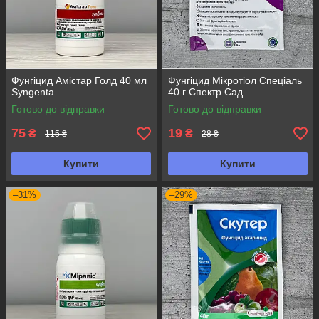
Фунгіцид Амістар Голд 40 мл
Фунгіцид Мікротіол Спеціаль
Syngenta
40 г Спектр Сад
Готово до відправки
Готово до відправки
75
19
₴
₴
115 ₴
28 ₴
Купити
Купити
–31%
–29%