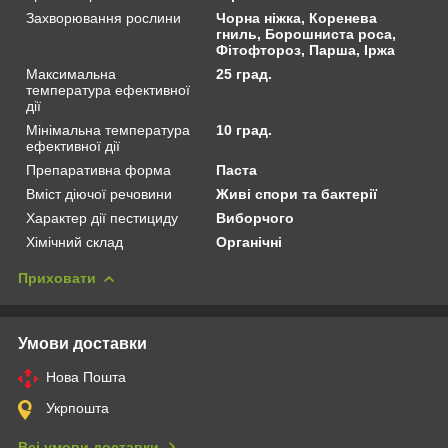
Захворювання рослини
Чорна ніжка, Коренева
гниль, Борошниста роса,
Фітофтороз, Парша, Іржа
Максимальна
25 град.
температура ефективної
дії
Мінімальна температура
10 град.
ефективної дії
Препаративна форма
Паста
Вміст діючої речовини
Живі спори та бактерії
Характер дії пестициду
Виборчого
Хімічний склад
Органічні
Приховати
Умови доставки
Нова Пошта
Укрпошта
Всі умови доставки