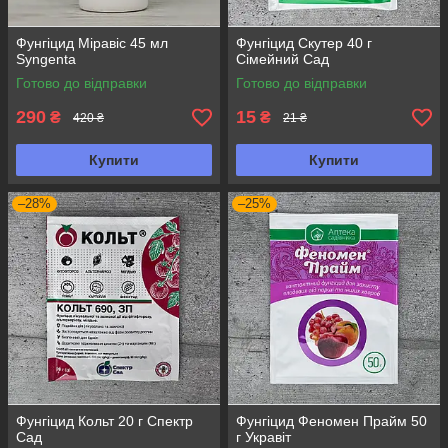
Фунгіцид Міравіс 45 мл
Фунгіцид Скутер 40 г
Syngenta
Сімейний Сад
Готово до відправки
Готово до відправки
290
15
₴
₴
420 ₴
21 ₴
Купити
Купити
–28%
–25%
Фунгіцид Кольт 20 г Спектр
Фунгіцид Феномен Прайм 50
Сад
г Укравіт