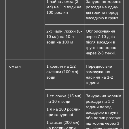
1 чайна ложка (3
Занурення коренів
мл) на 1 л води на
розсади на одну-
100 рослин
дві години перед
висадкою в грунт.
2-3 чайні ложки (6-
Обприскування
10 мл) на 10 л
через 7-10 днів
води на 100 м
після висадки в
грунт і повторно
через 2-3 тижні.
Томати
1 крапля на 1/2
Передпосівне
склянки (100 мл)
замочування
води
насіння на 1-2
години.
1 ст. ложка (15 мл)
Занурення коренів
на 10 л води
розсади на 1-2
години перед
1 л на 100 рослин
висадкою в грунт
при зануренні
або полив розсади
1 стакан (200 мл)
під корінь через 3
на рослину при
дні після висадки в