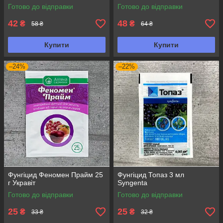
Готово до відправки
Готово до відправки
42
48
₴
₴
58 ₴
64 ₴
Купити
Купити
–24%
–22%
Фунгіцид Феномен Прайм 25
Фунгіцид Топаз 3 мл
г Укравіт
Syngenta
Готово до відправки
Готово до відправки
25
25
₴
₴
33 ₴
32 ₴