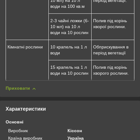
10 мл) на 10 л
період вегетації.
води на 100 кв.м
2-3 чайні ложки (6-
Полив під корінь
10 мл) на 10 л
хворої рослини.
води на 10 рослин
Кімнатні рослини
10 крапель на 1 л
Обприскування в
води
період вегетації
15 крапель на 1 л
Полив під корінь
води на 10 рослин
хворого рослини.
Приховати
Характеристики
Основні
Виробник
Кіссон
Країна виробник
Україна