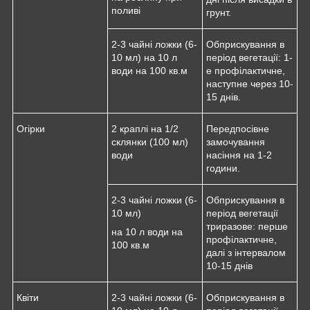
поливі
грунт.
2-3 чайні ложки (6-
Обприскування в
10 мл) на 10 л
період вегетації: 1-
води на 100 кв.м
е профілактичне,
наступне через 10-
15 днів.
Огірки
2 краплі на 1/2
Передпосівне
склянки (100 мл)
замочування
води
насіння на 1-2
години.
2-3 чайні ложки (6-
Обприскування в
10 мл)
період вегетації
триразове: перше
на 10 л води на
профілактичне,
100 кв.м
далі з інтервалом
10-15 днів
Квіти
2-3 чайні ложки (6-
Обприскування в