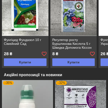
Фунгіцид Фундазол 10 г
Регулятор росту
Фунг
Сімейний Сад
Бурштинова Кислота 5 г
Укра
Швидка Допомога Кіссон
28
8
26
₴
₴
Купити
Купити
Акційні пропозиції та новинки
–35%
–32%