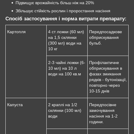
Підвищує врожайність більш ніж на 20%
Збільшує стійкість рослин і проростання насіння
Спосіб застосування і норма витрати препарату:
Картопля
4 ст ложки (60 мл)
Передпосадкове
на 1,5 склянки
обприскування
(300 мл) води на
бульб.
10 кг
2-3 чайні ложки (6-
Профілактичне
10 мл) на 10 л
обприскування в
води на 100 кв.м
фазах змикання
рядків - бутонізації,
повторно через
10-15 днів
Капуста
2 краплі на 1/2
Передпосівне
склянки (100 мл)
замочування
води
насіння на 1-2
години.