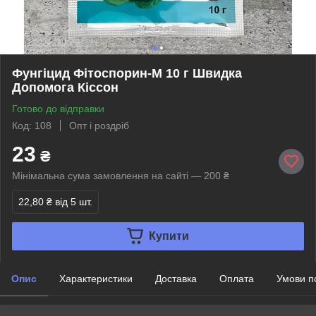
Фунгіцид Фітоспорин-М 10 г Швидка
Допомога Кіссон
Готово до відправки
Код: 108
Опт і роздріб
23
₴
Мінімальна сума замовлення на сайті — 200 ₴
22,80 ₴
від 5 шт.
Купити
Опис
Характеристики
Доставка
Оплата
Умови п