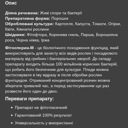
Опис
Діюча речовина:
Живі спори та бактерії
Препаративна форма:
Порошок
Оброблювані культури:
Картопля, Капуста, Томати, Огірки,
Квіти, Кімнатні рослини
Шкідники:
Фітофтора, Коренева гниль, Парша, Борошняна
роса, Чорна ніжка, Іржа
Фітоспорин-М
- це біологічного походження фунгіцид, який
використовують для захисту всіх видів рослин і посадкового
матеріалу від грибних і бактеріальних хвороб. До складу
препарату входить більше 100 мільйонів корисних бактерій,
що робить його безпечним для культури. Плоди можна
застосовувати в їжу відразу ж після обробки рослин
фунгіцидом. Отриманий концентрований розчин можна
зберігати тривалий час, а перед застосуванням ще раз
розвести його один до двох.
Переваги препарату:
Препарат не фітотоксичний
Гарантований 100% результат
Універсальність у використанні