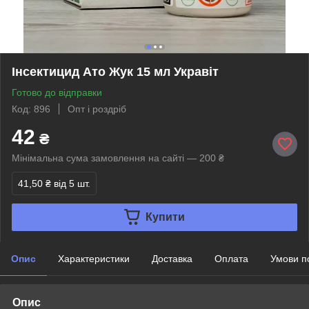
Інсектицид Ато Жук 15 мл Укравіт
Готово до відправки
Код: 896
Опт і роздріб
42
₴
Мінімальна сума замовлення на сайті — 200 ₴
41,50 ₴
від 5 шт.
Купити
Опис
Характеристики
Доставка
Оплата
Умови п
Опис