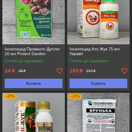
Інсектицид Прованто Дуплет
Інсектицид Ато Жук 75 мл
10 мл Protect Garden
Укравіт
Готово до відправки
Готово до відправки
24
165
₴
₴
34 ₴
217 ₴
Купити
Купити
–23%
–21%