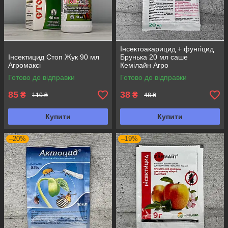
Інсектоакарицид + фунгіцид
Інсектицид Стоп Жук 90 мл
Брунька 20 мл саше
Агромаксі
Кемілайн Агро
Готово до відправки
Готово до відправки
85
38
₴
₴
110 ₴
48 ₴
Купити
Купити
–20%
–19%