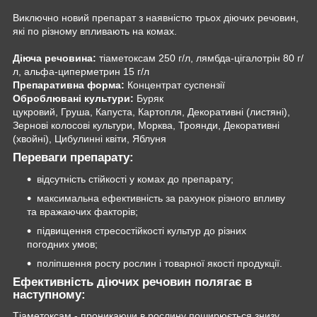
Виключно новий препарат з наявністю трьох діючих речовин,
які по різному впливають на комах.
Діюча речовина:
тіаметоксам 250 г/л, лямбда-цігалотрін 80 г/
л, альфа-циперметрин 15 г/л
Препаративна форма:
Концентрат суспензії
Оброблювані культури:
Буряк
цукровий, Груша, Капуста, Картопля, Декоративні (листяні),
Зернові колосові культури, Морква, Троянди, Декоративні
(хвойні), Цибулинні квіти, Яблуня
Переваги препарату:
відсутність стійкості у комах до препарату;
максимальна ефективність за рахунок різного впливу
та вражаючих факторів;
підвищення стресостійкості культур до різних
погодних умов;
поліпшення росту рослин і товарної якості продукції.
Ефективність діючих речовин полягає в
наступному:
Тіаметоксам - проникаючи в рослину поширюється знизу