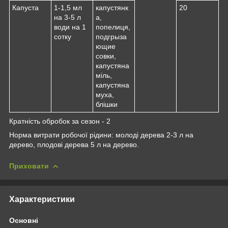
Капуста
1-1,5 мл
капустянк
20
на 3-5 л
а,
води на 1
попелиця,
сотку
подгрыза
ющие
совки,
капустяна
міль,
капустяна
муха,
блішки
Кратність обробок за сезон - 2
Норма витрати робочої рідини: молоді дерева 2-3 л на
дерево, плодові дерева 5 л на дерево.
Приховати
Характеристики
Основні