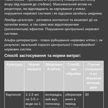
вгору (від коренів до стеблах). Максимальний вплив на
рецептори, які відповідають за харчування у комах,
порушення нервової системи і як підсумок загибель шкідника.
Лямбда-цігалотрін - речовина контактної та кишкової дії на
організм комах, а так само має відштовхуючим
(репеллентым) ефектом. Порушення центральної нервової
системи.
Альфа-циперметрин - повне руйнування нервових клітин і, як
результат, загальний параліч центральної і периферійної
нервових систем.
Спосіб застосування та норми витрат:
Культура
Норми
Шкідливи
Спосіб,
Строки
витрати
й об'єкт
час
очікуванн
обробки
я до
збирання
врожаю,
днів
Картопля
1-1,5 мл
колорадсь
обприскув
30
на 3-5 л
кий жук,
ання в
води на 1
попелиці,
період