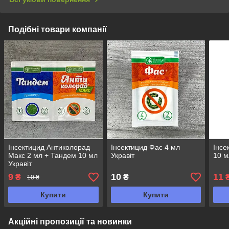
Подібні товари компанії
Інсектицид Антиколорад
Інсектицид Фас 4 мл
Інсе
Макс 2 мл + Тандем 10 мл
Укравіт
10 м
Укравіт
9
10
11
₴
₴
10 ₴
Купити
Купити
Акційні пропозиції та новинки