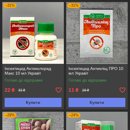
–31%
–31%
Інсектицид Антиколорад
Інсектицид Антикліщ ПРО 10
Макс 10 мл Укравіт
мл Укравіт
Готово до відправки
Готово до відправки
22
11
₴
₴
32 ₴
16 ₴
Купити
Купити
–29%
–24%