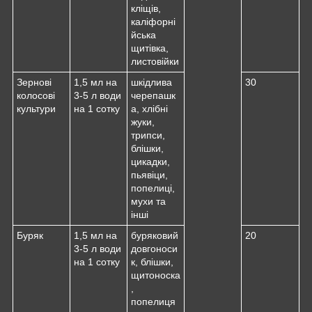
кліщів,
каліфорні
йська
щитівка,
листовійки
Зернові
1,5 мл на
шкідлива
30
колосові
3-5 л води
черепашк
культури
на 1 сотку
а, хлібні
жуки,
трипси,
блішки,
цикадки,
пьявіци,
попелиці,
мухи та
інші
Буряк
1,5 мл на
буряковий
20
3-5 л води
довгоноси
на 1 сотку
к, блішки,
щитоноска
,
попелиця