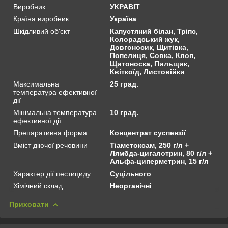
Виробник
УКРАВІТ
Країна виробник
Україна
Шкідливий об'єкт
Капустяний білан, Тріпс,
Колорадський жук,
Довгоносик, Щитівка,
Попелиця, Совка, Клоп,
Щитоноска, Пильщик,
Квіткоїд, Листовійки
Максимальна
25 град.
температура ефективної
дії
Мінімальна температура
10 град.
ефективної дії
Препаративна форма
Концентрат суспензії
Вміст діючої речовини
Тіаметоксам, 250 г/л +
Лямбда-цигалотрин, 80 г/л +
Альфа-циперметрин, 15 г/л
Характер дії пестициду
Суцільного
Хімічний склад
Неорганічні
Приховати