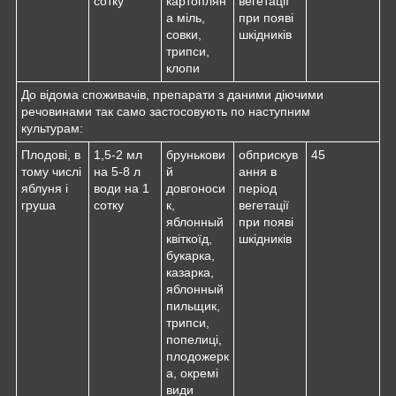
сотку
картоплян
вегетації
а міль,
при появі
совки,
шкідників
трипси,
клопи
До відома споживачів, препарати з даними діючими
речовинами так само застосовують по наступним
культурам:
Плодові, в
1,5-2 мл
брунькови
обприскув
45
тому числі
на 5-8 л
й
ання в
яблуня і
води на 1
довгоноси
період
груша
сотку
к,
вегетації
яблонный
при появі
квіткоїд,
шкідників
букарка,
казарка,
яблонный
пильщик,
трипси,
попелиці,
плодожерк
а, окремі
види