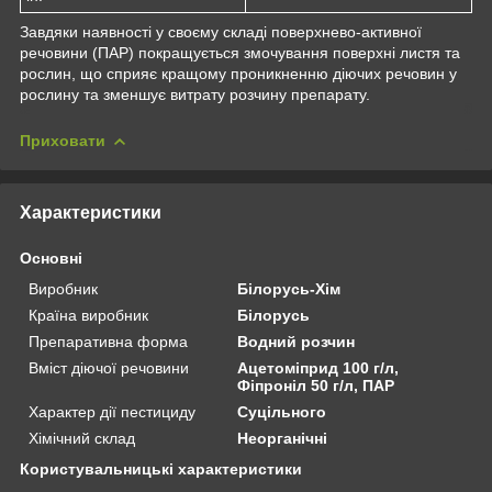
Завдяки наявності у своєму складі поверхнево-активної
речовини (ПАР) покращується змочування поверхні листя та
рослин, що сприяє кращому проникненню діючих речовин у
рослину та зменшує витрату розчину препарату.
Приховати
Характеристики
Основні
Виробник
Білорусь-Хім
Країна виробник
Білорусь
Препаративна форма
Водний розчин
Вміст діючої речовини
Ацетоміприд 100 г/л,
Фіпроніл 50 г/л, ПАР
Характер дії пестициду
Суцільного
Хімічний склад
Неорганічні
Користувальницькі характеристики