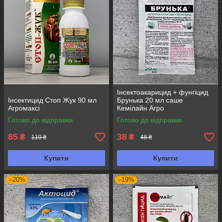
Інсектоакарицид + фунгіцид
Інсектицид Стоп Жук 90 мл
Брунька 20 мл саше
Агромаксі
Кемілайн Агро
Готово до відправки
Готово до відправки
85
38
₴
₴
110 ₴
48 ₴
Купити
Купити
–20%
–19%