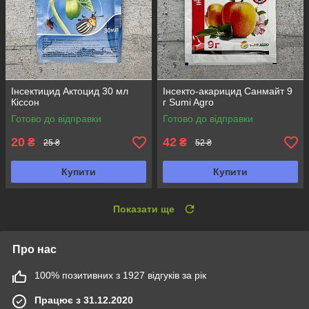
Інсектицид Актоцид 30 мл
Інсекто-акарицид Санмайт 9
Кіссон
г Sumi Agro
Готово до відправки
Готово до відправки
20
42
₴
₴
25 ₴
52 ₴
Купити
Купити
Показати ще
Про нас
100% позитивних з 1927 відгуків за рік
Працює з 31.12.2020