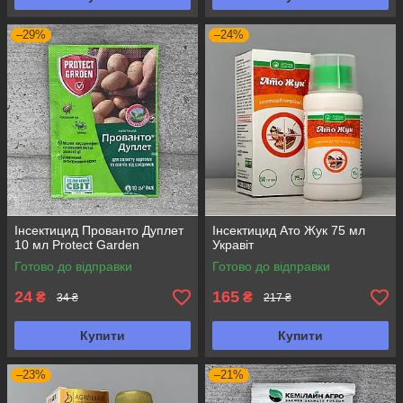
–29%
–24%
Інсектицид Прованто Дуплет
Інсектицид Ато Жук 75 мл
10 мл Protect Garden
Укравіт
Готово до відправки
Готово до відправки
24
165
₴
₴
34 ₴
217 ₴
Купити
Купити
–23%
–21%