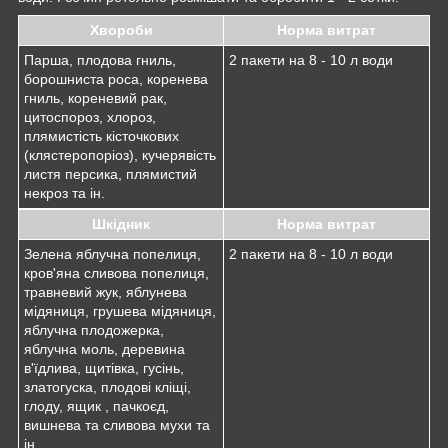
Хвороби
Норма витрат
Парша, плодова гниль,
2 пакети на 8 - 10 л води
борошниста роса, коренева
гниль, кореневий рак,
цитоспороз, хлороз,
плямистість кісточкових
(клястеропоріоз), кучерявість
листя персика, плямистий
некроз та ін.
Шкідник
Норма витрат
Зелена яблучна попелиця,
2 пакети на 8 - 10 л води
кров'яна сливова попелиця,
травневий жук, яблунева
мідяниця, грушева мідяниця,
яблучна плодожерка,
яблучна моль, деревина
в'їдлива, щитівка, гусінь,
златогуска, плодові кліщі,
глоду, ящик , пачкоєд,
вишнева та сливова мухи та
ін.