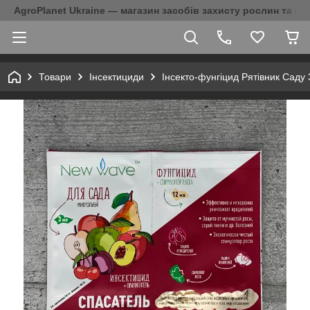
AgroPlanet Ukraine — магазин засобів захисту рослин та на
Товари
Інсектициди
Інсекто-фунгіцид Рятівник Саду