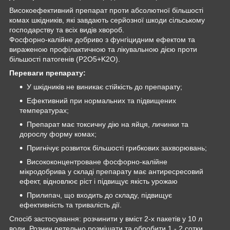
Високоефективний препарат проти абсолютної більшості
комах шкідників, які завдають серйозної шкоди сільському
господарству та всіх видів хвороб.
Фосфорно-калійне добриво з фунгіцидним ефектом та
вираженою профілактичною та лікувальною дією проти
більшості патогенів (P2O5+K2O).
Переваги препарату:
У шкідників не виникає стійкість до препарату;
Ефективний при нормальних та підвищених
температурах;
Препарат має токсичну дію на яйця, личинки та
дорослу форму комах;
Пригнічує розвиток більшості грибкових захворювань;
Висококонцентроване фосфорно-калійне
мікродобрива у складі препарату має антиресресовий
ефект, відновлює ріст і підвищує якість урожаю
Прилипач, що входить до складу, підвищує
ефективність та тривалість дії.
Спосіб застосування: розчинити у вміст 2-х пакетів у 10 л
води. Розчин ретельно розмішати та обробити 1 - 2 сотки.