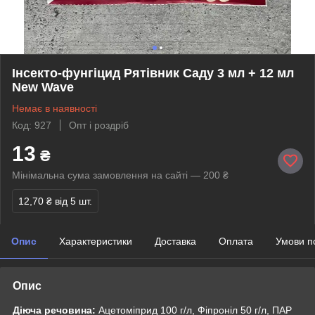
Інсекто-фунгіцид Рятівник Саду 3 мл + 12 мл
New Wave
Немає в наявності
Код: 927
Опт і роздріб
13
₴
Мінімальна сума замовлення на сайті — 200 ₴
12,70 ₴
від 5 шт.
Опис
Характеристики
Доставка
Оплата
Умови п
Опис
Діюча речовина:
Ацетоміприд 100 г/л, Фіпроніл 50 г/л, ПАР