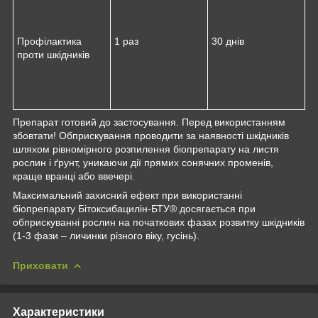
Профілактика
1 раз
30 днів
проти шкідників
Препарат готовий до застосування. Перед використанням
збовтати! Обприскування проводити за наявності шкідників
шляхом рівномірного розпилення біопрепарату на листя
рослин і ґрунт, уникаючи дії прямих сонячних променів,
краще вранці або ввечері.
Максимальний захисний ефект при використанні
біопрепарату Бітоксибацилін-БТУ® досягається при
обприскуванні рослин на початкових фазах розвитку шкідників
(1-3 фази – личинки різного віку, гусінь).
Приховати
Характеристики