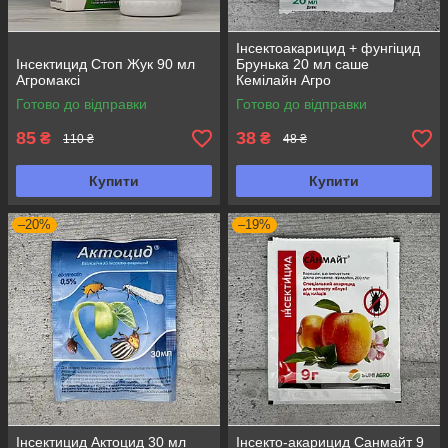
Інсектоакарицид + фунгіцид
Інсектицид Стоп Жук 90 мл
Брунька 20 мл саше
Агромаксі
Кемілайн Агро
Готово до відправки
Готово до відправки
85
38
₴
₴
110 ₴
48 ₴
Купити
Купити
–20%
–19%
Інсектицид Актоцид 30 мл
Інсекто-акарицид Санмайт 9