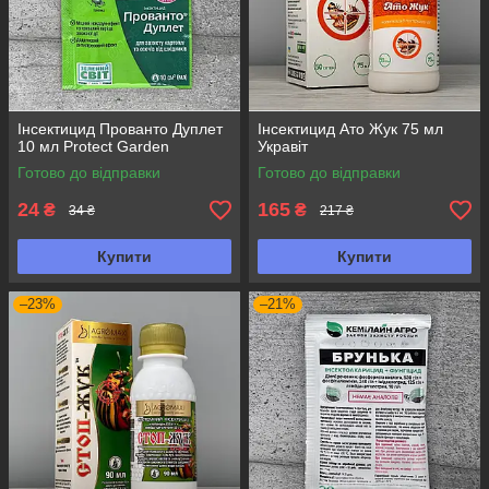
Інсектицид Прованто Дуплет
Інсектицид Ато Жук 75 мл
10 мл Protect Garden
Укравіт
Готово до відправки
Готово до відправки
24
165
₴
₴
34 ₴
217 ₴
Купити
Купити
–23%
–21%