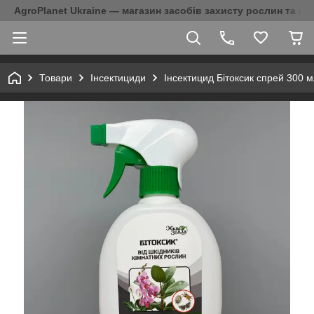
AgroPlanet Ukraine — магазин засобів захисту рослин та на
Товари
Інсектициди
Інсектицид Бітоксик спрей 300