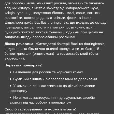
для обробки квітів, кімнатних рослин, овочевих та плодово-
ягідних культур, з метою захисту від колорадського жука,
кліщів, гусениць, капустяної білянки, молі, совки, вогнівки,
листовійки, шовкопряда, златогільки, фони та інших.
Ендоспори гриба Bacillus thuringiensis, що входить до складу
препарату, потрапляючи на комахи, розмножуються і
руйнують життєво важливі тканини шкідників, при цьому не
завдають шкоди оброблюваним рослинам.
Діюча речовина:
Життєздатні бактерії Bacillus thuringiensis,
ендоспори та біологічно активні продукти життя бактерій -
білкові кристали (ендотоксин) та термостабільний (бета-
екзотоксин).
Переваги препарату:
Безпечний для рослин та корисних комах.
Сумісний з іншими біопрепаратами та добривами.
У комах не виникає звикання до діючої речовини
препарату
Не вимагає застосування індивідуальних засобів
захисту під час роботи з препаратом
Спосіб застосування та норма витрати:
Препарат перед застосуванням збовтати. Обприскувати