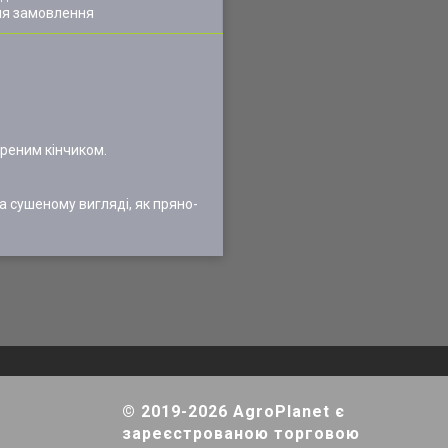
ля замовлення
треним кінчиком.
а сушеному вигляді, як пряно-
© 2019-2026 AgroPlanet є
зареєстрованою торговою