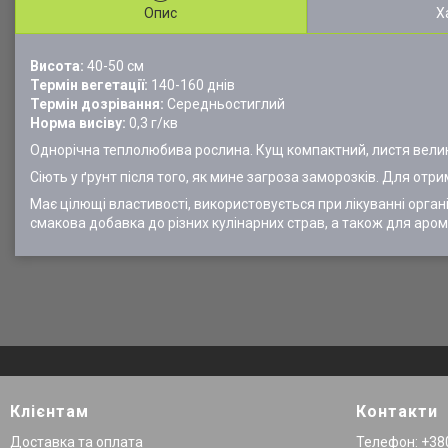
Опис
Х
Висота:
40-50 см
Термін вегетації:
140-160 днів
Термін дозрівання:
Середньостиглий
Норма висіву:
0,3 г/кв
Однорічна теплолюбива рослина. Кущ компактний, листя велик
Сіють у ґрунт після того, як мине загроза заморозків. Для о
Має цілющі властивості, використовується при лікуванні орган
смакова добавка до різних кулінарних страв, а також для арома
Клієнтам
Контакти
Доставка та оплата
Телефон: +380