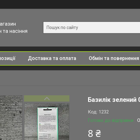
магазин
 та насіння
позиції
Доставка та оплата
Обмін та повернення
Базилік зелений 
Код:
1232
Готово до відправки
О
8 ₴