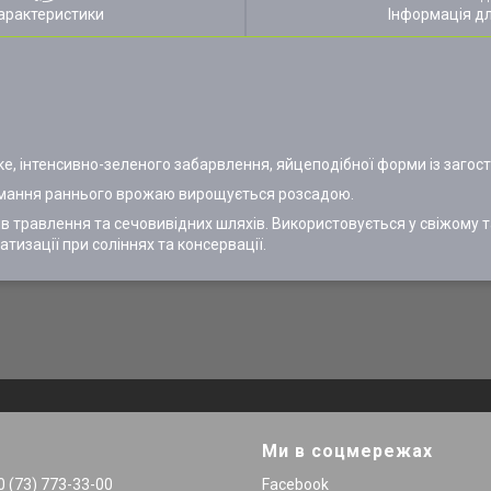
арактеристики
Інформація д
е, інтенсивно-зеленого забарвлення, яйцеподібної форми із загос
тримання раннього врожаю вирощується розсадою.
ів травлення та сечовивідних шляхів. Використовується у свіжому т
тизації при соліннях та консервації.
Ми в соцмережах
 (73) 773-33-00
Facebook