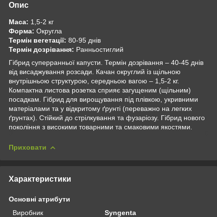
Опис
Маса:
1,5-2 кг
Форма:
Округла
Термін вегетації:
80-95 днів
Термін дозрівання:
Ранньостиглий
Гібрид суперранньої капусти. Термін дозрівання – 40-45 днів
від висаджування розсади. Качан округлий із щільною
внутрішньою структурою, середньою вагою – 1,5-2 кг.
Компактна листова розетка сприяє загущеним (щільним)
посадкам. Гібрид для вирощування під плівкою, укривними
матеріалами та у відкритому ґрунті (переважно на легких
ґрунтах). Стійкий до стрілкування та фузаріозу. Гібрид нового
покоління з високими товарними та смаковими якостями.
Приховати
Характеристики
Основні атрибути
Виробник
Syngenta