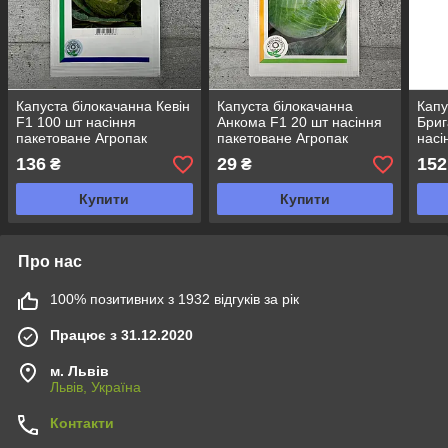
Капуста білокачанна Кевін
Капуста білокачанна
Капу
F1 100 шт насіння
Анкома F1 20 шт насіння
Бриг
пакетоване Агропак
пакетоване Агропак
насі
Агро
136
29
152
₴
₴
Купити
Купити
Про нас
100% позитивних з 1932 відгуків за рік
Працює з 31.12.2020
м. Львів
Львів, Україна
Контакти