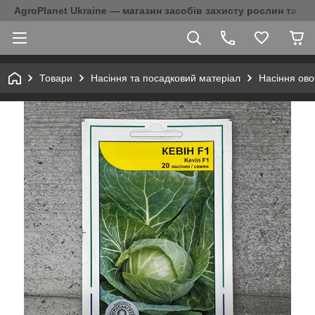
AgroPlanet Ukraine — магазин засобів захисту рослин та на
Товари
Насіння та посадковий матеріал
Насіння ово