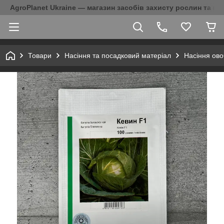
AgroPlanet Ukraine — магазин засобів захисту рослин та на
Товари
Насіння та посадковий матеріал
Насіння ово