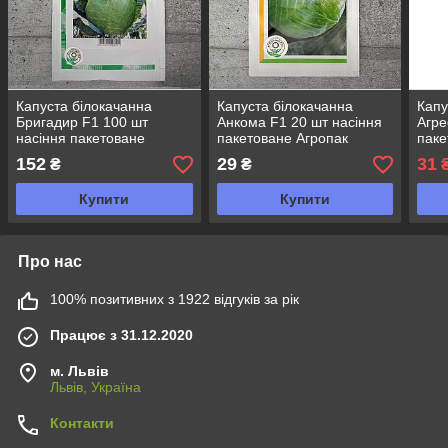
Капуста білокачанна
Капуста білокачанна
Капу
Бригадир F1 100 шт
Анкома F1 20 шт насіння
Агре
насіння пакетоване
пакетоване Агропак
паке
Агропак
152
29
31
₴
₴
Купити
Купити
Про нас
100% позитивних з 1922 відгуків за рік
Працює з 31.12.2020
м. Львів
Львів, Україна
Контакти