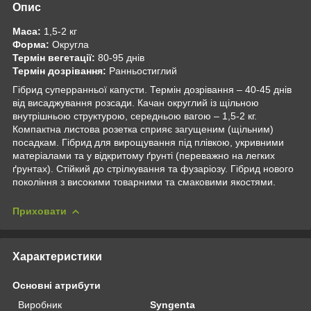
Опис
Маса:
1,5-2 кг
Форма:
Округла
Термін вегетації:
80-95 днів
Термін дозрівання:
Ранньостиглий
Гібрид суперранньої капусти. Термін дозрівання – 40-45 днів
від висаджування розсади. Качан округлий із щільною
внутрішньою структурою, середньою вагою – 1,5-2 кг.
Компактна листова розетка сприяє загущеним (щільним)
посадкам. Гібрид для вирощування під плівкою, укривними
матеріалами та у відкритому ґрунті (переважно на легких
ґрунтах). Стійкий до стрілкування та фузаріозу. Гібрид нового
покоління з високими товарними та смаковими якостями.
Приховати
Характеристики
Основні атрибути
Виробник
Syngenta