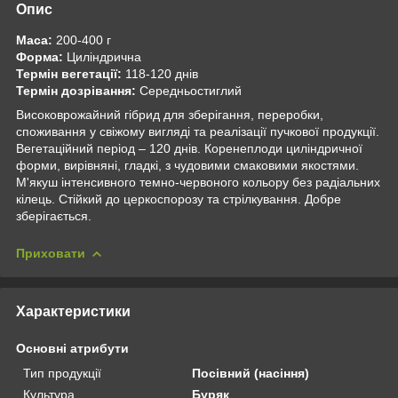
Опис
Маса:
200-400 г
Форма:
Циліндрична
Термін вегетації:
118-120 днів
Термін дозрівання:
Середньостиглий
Високоврожайний гібрид для зберігання, переробки,
споживання у свіжому вигляді та реалізації пучкової продукції.
Вегетаційний період – 120 днів. Коренеплоди циліндричної
форми, вирівняні, гладкі, з чудовими смаковими якостями.
М'якуш інтенсивного темно-червоного кольору без радіальних
кілець. Стійкий до церкоспорозу та стрілкування. Добре
зберігається.
Приховати
Характеристики
Основні атрибути
Тип продукції
Посівний (насіння)
Культура
Буряк