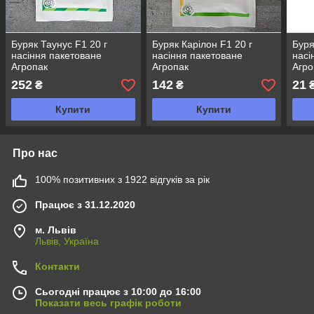
Буряк Таунус F1 20 г
Буряк Карілон F1 20 г
Буря
насіння пакетоване
насіння пакетоване
насі
Агропак
Агропак
Агро
252
142
21
₴
₴
Купити
Купити
Про нас
100% позитивних з 1922 відгуків за рік
Працює з 31.12.2020
м. Львів
Львів, Україна
Контакти
Сьогодні працює з 10:00 до 16:00
Показати весь графік роботи