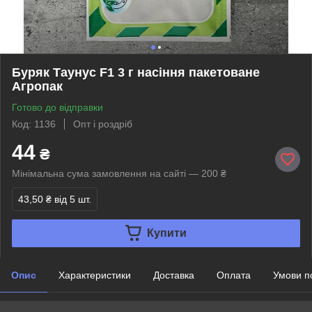
Буряк Таунус F1 3 г насіння пакетоване
Агропак
Готово до відправки
Код: 1136
Опт і роздріб
44
₴
Мінімальна сума замовлення на сайті — 200 ₴
43,50 ₴
від 5 шт.
Купити
Опис
Характеристики
Доставка
Оплата
Умови п