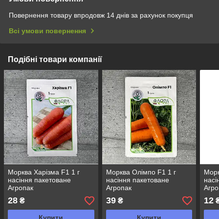
Повернення товару впродовж 14 днів за рахунок покупця
Всі умови повернення
Подібні товари компанії
Морква Харізма F1 1 г
Морква Олімпо F1 1 г
Морк
насіння пакетоване
насіння пакетоване
насі
Агропак
Агропак
Агро
28
39
12
₴
₴
Купити
Купити