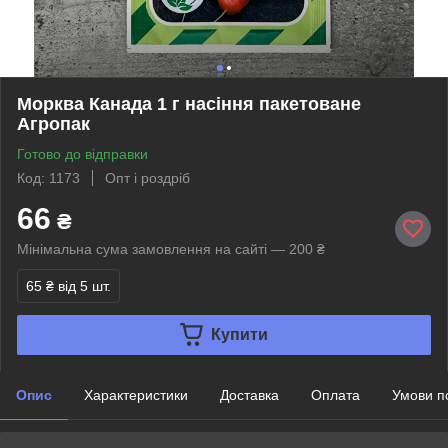
Морква Канада 1 г насіння пакетоване
Агропак
Готово до відправки
Код: 1173
Опт і роздріб
66
₴
Мінімальна сума замовлення на сайті — 200 ₴
65 ₴
від 5 шт.
Купити
Опис
Характеристики
Доставка
Оплата
Умови п