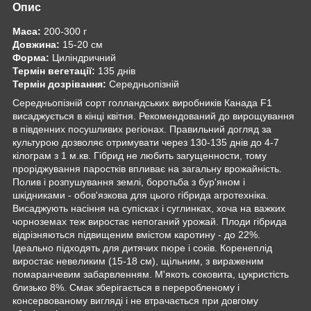
Опис
Маса:
200-300 г
Довжина:
15-20 см
Форма:
Циліндричний
Термін вегетації:
135 днів
Термін дозрівання:
Середньопізній
Середньопізній сорт голландських виробників Канада F1
висаджується в кінці квітня. Рекомендований до вирощування
в південних посушливих регіонах. Правильний догляд за
культурою дозволяє отримувати через 130-135 днів до 4-7
кілограм з 1 м.кв. Гібрид не любить загущенности, тому
проріджування паростків впливає на загальну врожайність.
Полив і розпушування землі, боротьба з бур'яном і
шкідниками - обов'язкова для цього гібрида агротехніка.
Висаджують насіння на супісках і суглинках, хоча на важких
чорноземах теж виростає непоганий урожай. Плоди гібрида
відрізняються підвищеним вмістом каротину - до 22%.
Ідеально підходять для дитячих пюре і соків. Коренеплід
виростає невеликим (15-18 см), щільним, з вираженим
помаранчевим забарвленням. М'якоть соковита, цукристість
близько 8%. Смак зберігається в переробленому і
консервованому вигляді і не втрачається при довгому