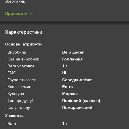
зберіганні.
Приховати
Характеристики
Основні атрибути
Виробник
Bejo Zaden
Країна виробник
Голландія
Вага упаковки
1 г
ГМО
Ні
Група стиглості
Середньопізня
Класс семян
Еліта
Культура
Морква
Тип продукції
Посівний (насіння)
Колір плоду
Помаранчевий
Упаковка
Вага
1 г