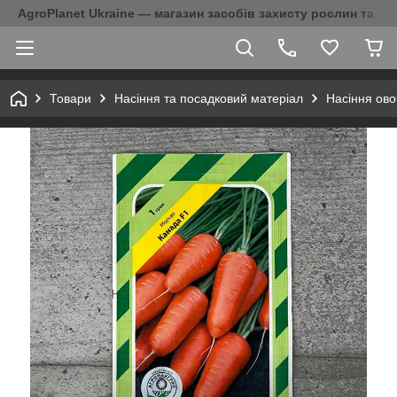
AgroPlanet Ukraine — магазин засобів захисту рослин та на
Товари
Насіння та посадковий матеріал
Насіння ово