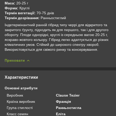
Маса:
20-25 г
Форма:
Круглі
Термін вегетації:
70-75 днів
Термін дозрівання:
Ранньостиглий
Індетермінантний ранній гібрид типу черрі для відкритого та
закритого ґрунту, підходить як для першого, так і для другого
обороту. Плоди однорідні, круглі із середньою вагою 20-25 г,
яскраво-жовтого кольору. Гібрид легко адаптується до різних
кліматичних умов. Стійкий до широкого спектру хвороб.
Використовується для свіжого ринку та консервування.
Приховати
Характеристики
Основні атрибути
Виробник
Clause Tezier
Країна виробник
Франція
Група стиглості
Ранньостигла
Класс семян
Еліта