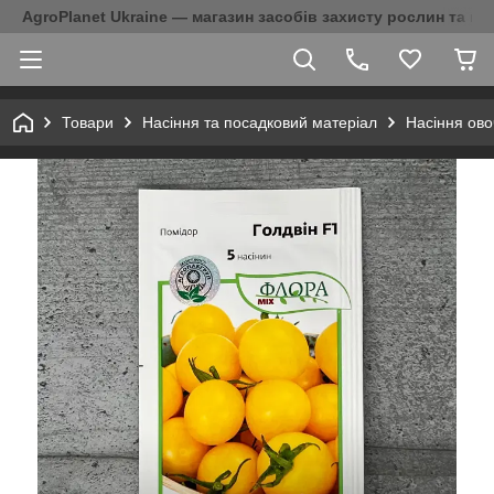
AgroPlanet Ukraine — магазин засобів захисту рослин та на
Товари
Насіння та посадковий матеріал
Насіння ово