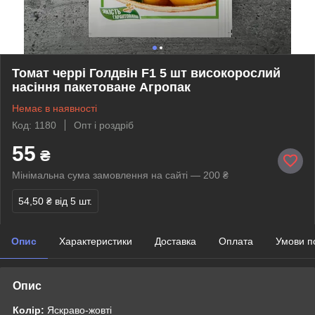
Томат черрі Голдвін F1 5 шт високорослий
насіння пакетоване Агропак
Немає в наявності
Код: 1180
Опт і роздріб
55
₴
Мінімальна сума замовлення на сайті — 200 ₴
54,50 ₴
від 5 шт.
Опис
Характеристики
Доставка
Оплата
Умови п
Опис
Колір:
Яскраво-жовті